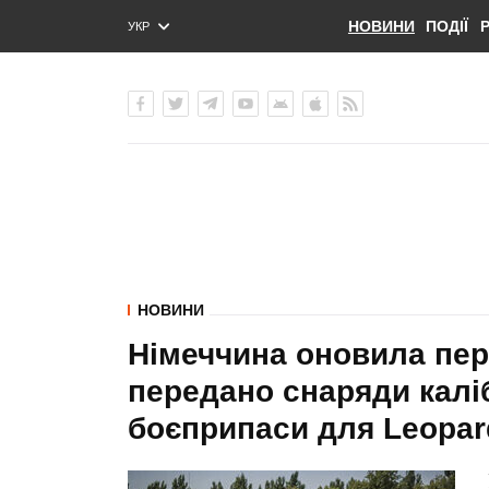
НОВИНИ
ПОДІЇ
УКР
ENG
РУС
НОВИНИ
Німеччина оновила пере
передано снаряди каліб
боєприпаси для Leopar