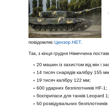
повідомляє
Цензор.НЕТ.
Так, з кінця грудня Німеччина постав
20 машин із захистом від мін і зас
14 тисяч снарядів калібру 155 мм
19 тисяч калібру 122 мм;
600 ударних безпілотників HF-1;
боєприпаси для танків Leopard 1
50 розвідувальних безпілотникі