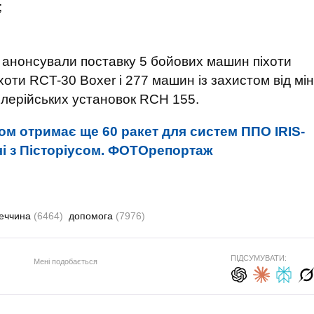
;
і анонсували поставку 5 бойових машин піхоти
хоти RCT-30 Boxer і 277 машин із захистом від мін
тилерійських установок RCH 155.
ом отримає ще 60 ракет для систем ППО IRIS-
ічі з Пісторіусом. ФОТОрепортаж
еччина
(6464)
допомога
(7976)
ПІДСУМУВАТИ:
Мені подобається