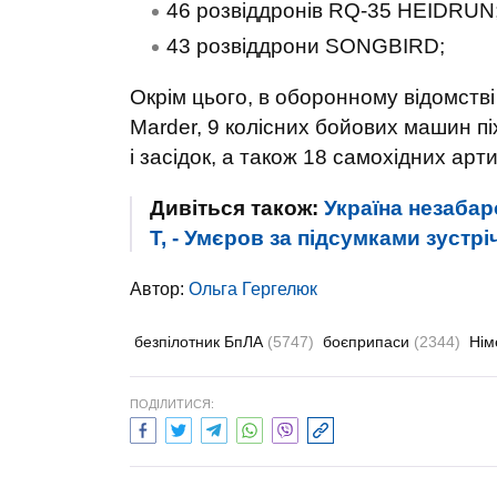
46 розвіддронів RQ-35 HEIDRUN
43 розвіддрони SONGBIRD;
Окрім цього, в оборонному відомств
Marder, 9 колісних бойових машин пі
і засідок, а також 18 самохідних ар
Дивіться також:
Україна незабар
T, - Умєров за підсумками зустр
Автор:
Ольга Гергелюк
безпілотник БпЛА
(5747)
боєприпаси
(2344)
Нім
ПОДІЛИТИСЯ: