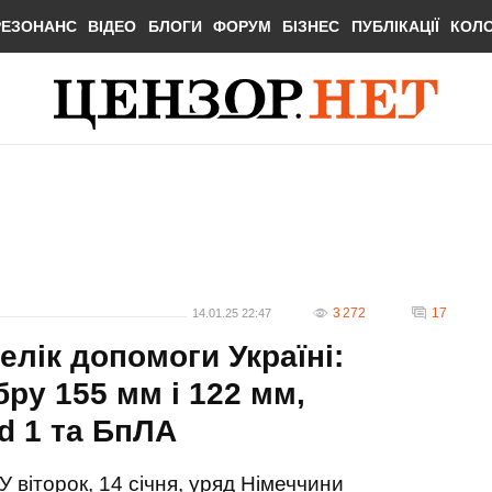
РЕЗОНАНС
ВІДЕО
БЛОГИ
ФОРУМ
БІЗНЕС
ПУБЛІКАЦІЇ
КОЛ
3 272
17
14.01.25 22:47
лік допомоги Україні:
ру 155 мм і 122 мм,
d 1 та БпЛА
У віторок, 14 січня, уряд Німеччини