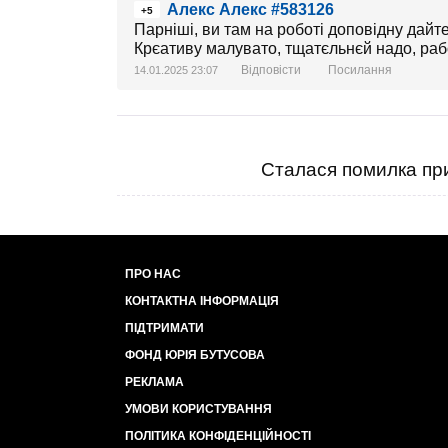
Алекс Алекс #583126
+5
Парніші, ви там на роботі доповідну дайте
Крєативу малувато, тщатєльнєй надо, рабо
Відповісти
Посилання
14.01.2025 23:07
Сталася помилка при
ПРО НАС
КОНТАКТНА ІНФОРМАЦІЯ
ПІДТРИМАТИ
ФОНД ЮРІЯ БУТУСОВА
РЕКЛАМА
УМОВИ КОРИСТУВАННЯ
ПОЛІТИКА КОНФІДЕНЦІЙНОСТІ