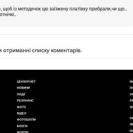
, щоб із методичок цю заїзжену платівку прибрали,чи що..
тнічкі..
 отриманні списку коментарів.
ЦЕНЗОР.НЕТ
М
НОВИНИ
З
ПОДІЇ
А
РЕЗОНАНС
Р
ФОТО
З
ВІДЕО
О
ФОТОШОПИ
З
БЛОГИ
К
ФОРУМ