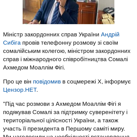
Міністр закордонних справ України
Андрій
Сибіга
провів телефонну розмову зі своїм
сомалійським колегою, міністром закордонних
справ і міжнародного співробітництва Сомалі
Ахмедом Моаллім Фігі.
Про це він
повідомив
в соцмережі Х, інформує
Цензор.НЕТ
.
"Під час розмови з Ахмедом Моаллім Фігі я
подякував Сомалі за підтримку суверенітету і
територіальної цілісності України, а також
участь її президента в Першому саміті миру.
Ми наголосили на необхідності встановлення