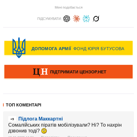
Мені подобається
ПІДСУМУВАТИ:
ТОП КОМЕНТАРІ
Підлога Маккартні
+9
Сомалійських піратів мобілізували? Ні? То нахрін
дзвонив тоді?