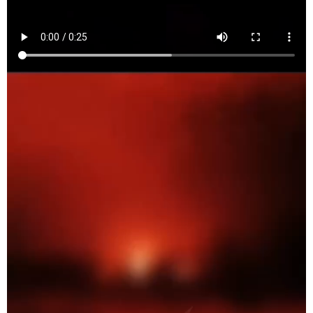
Як зазначає у Telegram-канал
Baza
, нафтобазу
у Воронезькій області атакували нібито одразу
три безпілотники.