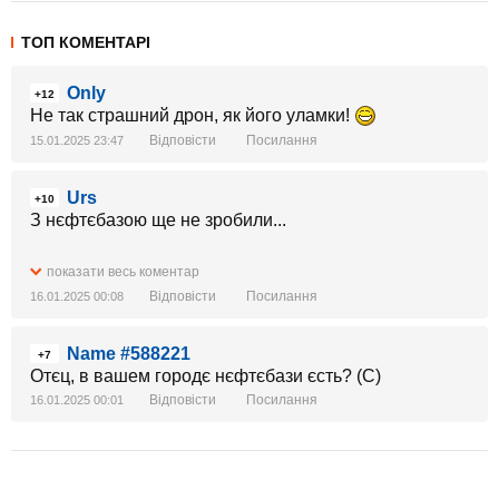
ТОП КОМЕНТАРІ
Only
+12
Не так страшний дрон, як його уламки!
Відповісти
Посилання
15.01.2025 23:47
Urs
+10
З нєфтєбазою ще не зробили...
показати весь коментар
Відповісти
Посилання
16.01.2025 00:08
Name #588221
+7
Отєц, в вашем городє нєфтєбази єсть? (С)
Відповісти
Посилання
16.01.2025 00:01