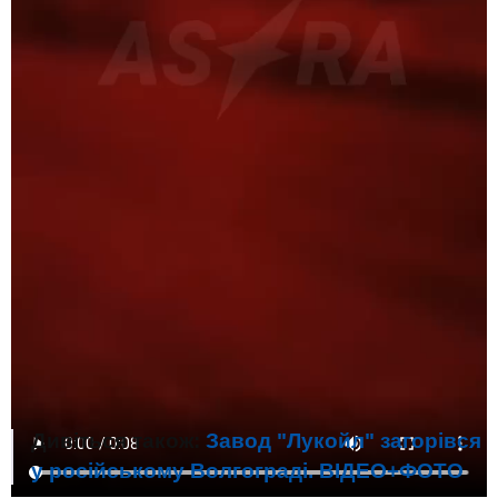
За словами очевидців, усі три БпЛА впали на
території НПЗ із різницею в кілька хвилин.
Дивіться також:
Завод "Лукойл" загорівся
у російському Волгограді. ВІДЕО+ФОТО