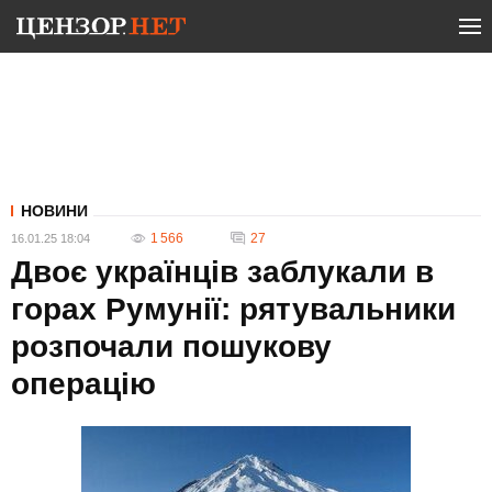
НОВИНИ
1 566
27
16.01.25 18:04
Двоє українців заблукали в
горах Румунії: рятувальники
розпочали пошукову
операцію