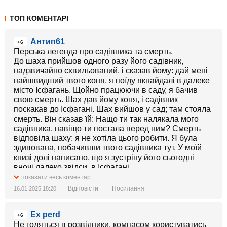
ТОП КОМЕНТАРІ
Антип61
+6
Перська легенда про садівника та смерть.
До шаха прийшов одного разу його садівник,
надзвичайно схвильований, і сказав йому: дай мені
найшвидший твого коня, я поїду якнайдалі в далеке
місто Ісфагань. Щойно працюючи в саду, я бачив
свою смерть. Шах дав йому коня, і садівник
поскакав до Ісфагані. Шах вийшов у сад; там стояла
смерть. Він сказав їй: Нащо ти так налякала мого
садівника, навіщо ти постала перед ним? Смерть
відповіла шаху: я не хотіла цього робити. Я була
здивована, побачивши твого садівника тут. У моїй
книзі долі написано, що я зустріну його сьогодні
вночі далеко звідси, в Ісфагані...
показати весь коментар
Відповісти
Посилання
16.01.2025 18:20
Ex perd
+6
Не годяться в розвідники, компасом користуватись