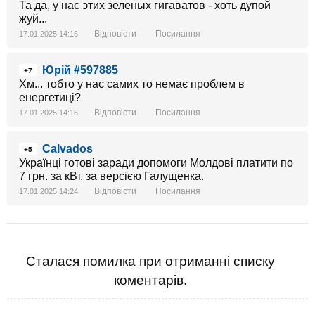
Та да, у нас этих зеленых гигаватов - хоть дупой
жуй...
Відповісти
Посилання
17.01.2025 14:16
Юрій #597885
+7
Хм... тобто у нас самих то немає проблем в
енергетиці?
Відповісти
Посилання
17.01.2025 14:16
Calvados
+5
Українці готові заради допомоги Молдові платити по
7 грн. за кВт, за версією Галущенка.
Відповісти
Посилання
17.01.2025 14:24
Сталася помилка при отриманні списку
коментарів.