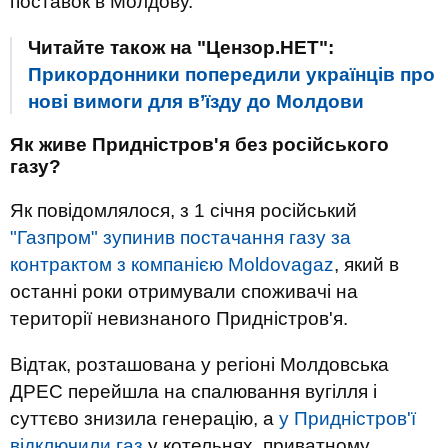
поставок в Молдову.
Читайте також на "Цензор.НЕТ":
Прикордонники попередили українців про
нові вимоги для в’їзду до Молдови
Як живе Придністров'я без російського
газу?
Як повідомлялося, з 1 січня російський
"Газпром" зупинив постачання газу за
контрактом з компанією Moldovagaz
, який в
останні роки отримували споживачі на
території невизнаного Придністров'я.
Відтак, розташована у регіоні Молдовська
ДРЕС перейшла на спалювання вугілля і
суттєво знизила генерацію, а
у Придністров'ї
відключили газ
у котельнях, приватному