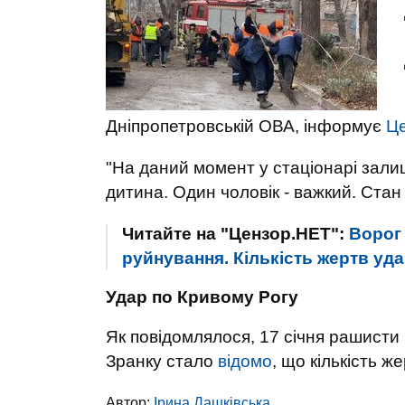
Дніпропетровській ОВА, інформує
Ц
"На даний момент у стаціонарі зали
дитина. Один чоловік - важкий. Стан 
Читайте на "Цензор.НЕТ":
Ворог
руйнування. Кількість жертв уд
Удар по Кривому Рогу
Як повідомлялося, 17 січня рашисти
Зранку стало
відомо
, що кількість ж
Автор:
Ірина Дашківська