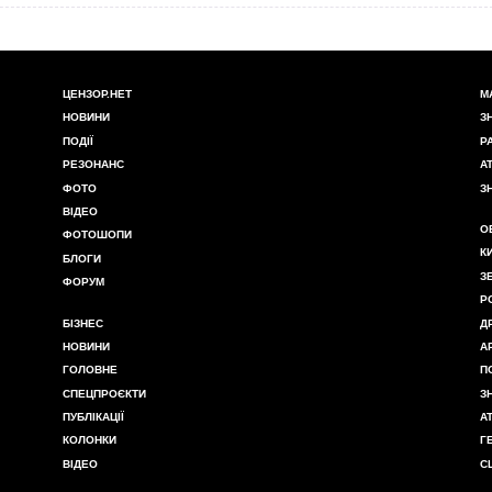
ЦЕНЗОР.НЕТ
М
НОВИНИ
З
ПОДІЇ
Р
РЕЗОНАНС
А
ФОТО
З
ВІДЕО
О
ФОТОШОПИ
К
БЛОГИ
З
ФОРУМ
Р
БІЗНЕС
Д
НОВИНИ
А
ГОЛОВНЕ
П
СПЕЦПРОЄКТИ
З
ПУБЛІКАЦІЇ
А
КОЛОНКИ
Г
ВІДЕО
С