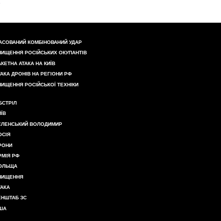
АСОВАНИЙ КОМБІНОВАНИЙ УДАР
НИЩЕННЯ РОСІЙСЬКИХ ОКУПАНТІВ
АКЕТНА АТАКА НА КИЇВ
ТАКА ДРОНІВ НА РЕГІОНИ РФ
НИЩЕННЯ РОСІЙСЬКОЇ ТЕХНІКИ
БСТРІЛ
ИЇВ
ЕЛЕНСЬКИЙ ВОЛОДИМИР
ОСІЯ
РОНИ
РМІЯ РФ
ОЛЬЩА
НИЩЕННЯ
ТАКА
ЕНШТАБ ЗС
ША