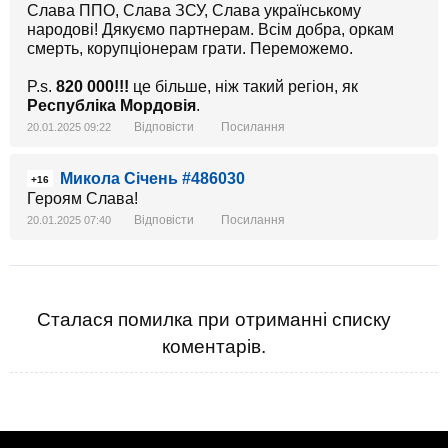
https://pbs.twimg.com/media/Ghrob7NXMAAs3KR?
Слава ППО, Слава ЗСУ, Слава українському
format=jpg&name=small
народові! Дякуємо партнерам. Всім добра, оркам
смерть, корупціонерам грати. Переможемо.
P.s.
820 000!!!
це більше, ніж такий регіон, як
Республіка Мордовія
.
Відповісти
Посилання
20.01.2025 09:22
Микола Січень #486030
+16
Героям Слава!
Відповісти
Посилання
20.01.2025 07:40
Сталася помилка при отриманні списку
коментарів.