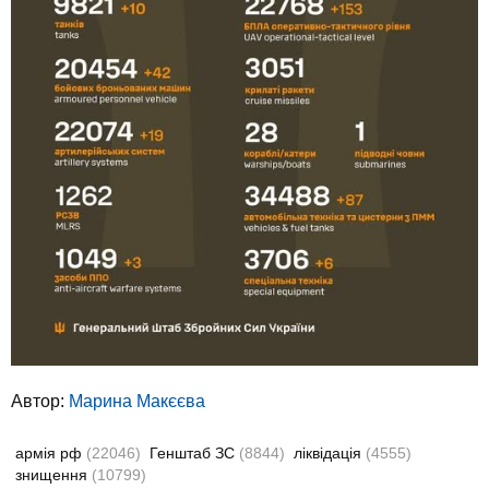
Автор:
Марина Макєєва
армія рф
(22046)
Генштаб ЗС
(8844)
ліквідація
(4555)
знищення
(10799)