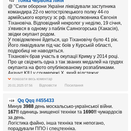
Тонка червона лінія
+22
@ "Сили оборони України ліквідували заступника
командира 22-го мотострілецького полку 44-го
армійського корпусу зс рф. підполковника Євгєнія
Тіхановіча. Відповідний некролог у неділю, 19 січня,
з'явився в одному з паблік Саяногорська (Хакасія),
звідки окупант родом.
У повідомленні йдеться, що Тіхановічу було 41 рік.
Його ліквідували під час боїв у Курській області,
подробиці не наводяться.
Тіхановіч брав участь в окупації Криму у 2014 році.
Про це свідчить одна з так званих медалей на грудях
окупанта на фото опублікованому розпабликами.
Акаунт KIU у соцмережі X, який відстежує
інформацію про ліквідованих російських офіцерів на
показати весь коментар
війні РФ проти України,
Відповісти
Посилання
20.01.2025 07:56
https://x.com/KilledInUkraine/status/188091394066812149
t=d_S3bGFNK91Y_W_jnPtSCg&s=19 додає, що
Qq Qqq #455433
Тіхановіч також брав участь у терорі сирійського
+19
населення."
Минув
3988
день москальсько-української війни.
167!!
одиниць знищеної техніки та
1690!!
чумардосів
А загалом за цей тиждень, що минув, було вбито 36
за день.
офіцерів ворога.
Логістика файно, інша техніка теж непогано,
порадували ППО і спецтехніка.