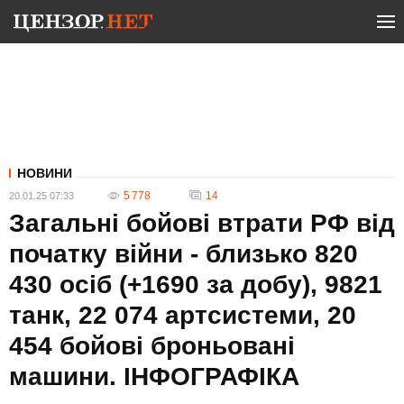
НОВИНИ
5 778
14
20.01.25 07:33
Загальні бойові втрати РФ від
початку війни - близько 820
430 осіб (+1690 за добу), 9821
танк, 22 074 артсистеми, 20
454 бойові броньовані
машини. ІНФОГРАФІКА