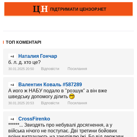
ТОП КОМЕНТАРІ
Наталия Гончар
+4
б. л. д. хто це?
Відповісти
Посилання
30.01.2025 20:50
Валентин Коваль #587289
+4
А иого ж НАБУ подало в "розшук" а він вже
шведську допомогу ділить
Відповісти
Посилання
30.01.2025 20:53
CrossFirenko
+4
******... Звиздять про небувалі досягнення, а у
війська нічого не поступає. Дві третини бойових
воїни витрачають на закупівлю їжі. Бо від держави