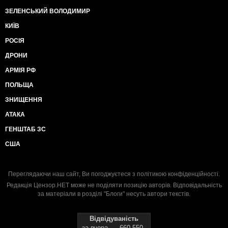
ЗЕЛЕНСЬКИЙ ВОЛОДИМИР
КИЇВ
РОСІЯ
ДРОНИ
АРМІЯ РФ
ПОЛЬЩА
ЗНИЩЕННЯ
АТАКА
ГЕНШТАБ ЗС
США
Переглядаючи наш сайт, Ви погоджуєтеся з
політикою конфіденційності
.
Редакція Цензор.НЕТ може не поділяти позицію авторів. Відповідальність
за матеріали в розділі "Блоги" несуть автори текстів.
Відвідуваність
за вчора
660 550