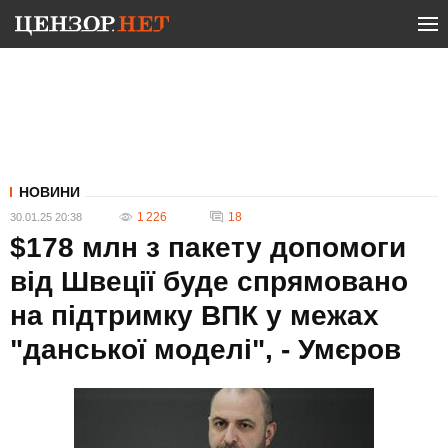
НОВИНИ
1 226
18
30.01.25 20:38
$178 млн з пакету допомоги
від Швеції буде спрямовано
на підтримку ВПК у межах
"данської моделі", - Умєров