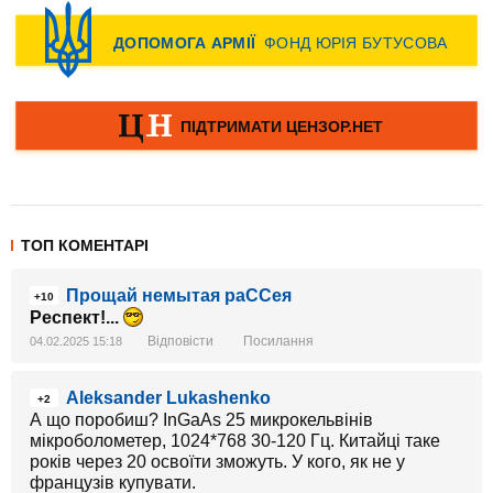
ТОП КОМЕНТАРІ
Прощай немытая раССея
+10
Респект!...
Відповісти
Посилання
04.02.2025 15:18
Aleksander Lukashenko
+2
А що поробиш? InGaAs 25 микрокельвінів
мікроболометер, 1024*768 30-120 Гц. Китайці таке
років через 20 освоїти зможуть. У кого, як не у
французів купувати.