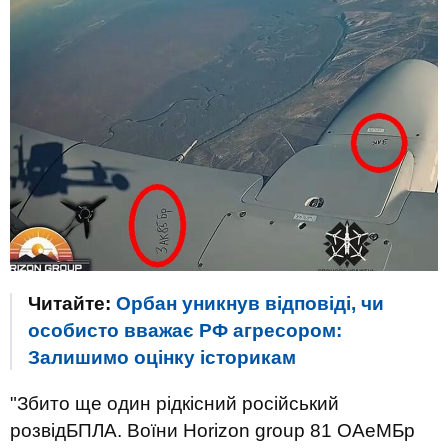
Читайте:
Орбан уникнув відповіді, чи
особисто вважає РФ агресором:
Залишимо оцінку історикам
"Збито ще один рідкісний російський
розвідБПЛА. Воїни Horizon group 81 ОАеМБр