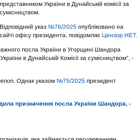
представником України в Дунайській комісії за
сумісництвом.
Відповідний указ
№76/2025
опубліковано на
сайті офісу президента, повідомляє
Цензор.НЕТ.
важного посла України в Угорщині Шандора
раїни в Дунайській Комісії за сумісництвом", -
Непоп. Однак указом
№75/2025
президент
дила призначення посла України Шандора, -
організація, яка займається регулюванням