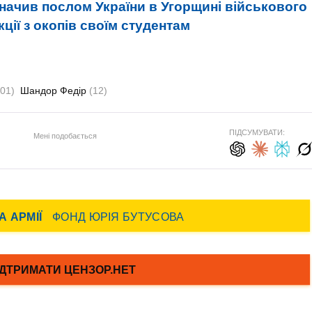
начив послом України в Угорщині військового
ції з окопів своїм студентам
01)
Шандор Федір
(12)
ПІДСУМУВАТИ:
Мені подобається