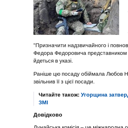
"Призначити надзвичайного і повно
Федора Федоровича представником Ук
йдеться в указі.
Раніше цю посаду обіймала Любов 
звільнив її з цієї посади.
Читайте також:
Угорщина затвер
ЗМІ
Довідково
Дунайська комісія – це міжнародна 