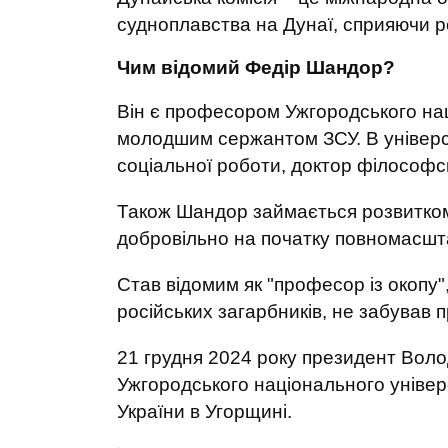
судноплавства на Дунаї, сприяючи роз
Чим відомий Федір Шандор?
Він є професором Ужгородського нац
молодшим сержантом ЗСУ. В універси
соціальної роботи, доктор філософс
Також Шандор займається розвитком 
добровільно на початку повномасшт
Став відомим як "професор із окопу",
російських загарбників, не забував п
21 грудня 2024 року президент Вол
Ужгородського національного уніве
України в Угорщині.