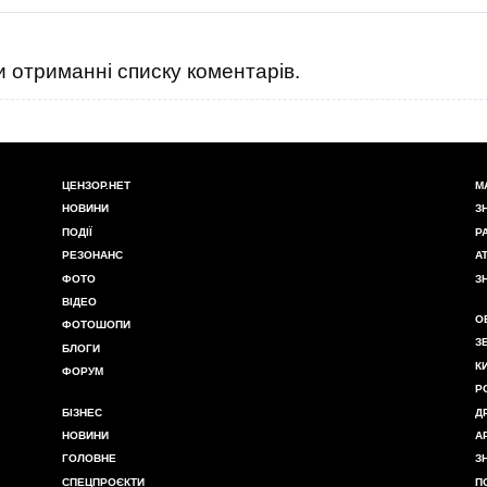
 отриманні списку коментарів.
ЦЕНЗОР.НЕТ
М
НОВИНИ
З
ПОДІЇ
Р
РЕЗОНАНС
А
ФОТО
З
ВІДЕО
О
ФОТОШОПИ
З
БЛОГИ
К
ФОРУМ
Р
БІЗНЕС
Д
НОВИНИ
А
ГОЛОВНЕ
З
СПЕЦПРОЄКТИ
П