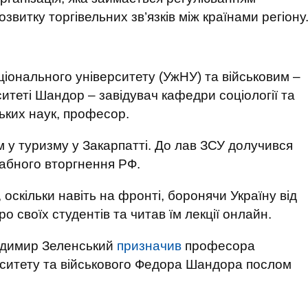
витку торгівельних зв’язків між країнами регіону
іонального університету (УжНУ) та військовим –
теті Шандор – завідувач кафедри соціології та
ьких наук, професор.
у туризму у Закарпатті. До лав ЗСУ долучився
абного вторгнення РФ.
 оскільки навіть на фронті, боронячи Україну від
ро своїх студентів та читав їм лекції онлайн.
одимир Зеленський
призначив
професора
рситету та військового Федора Шандора послом