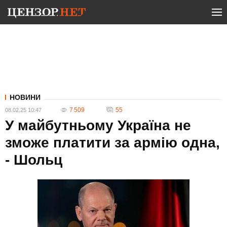
НОВИНИ
7 509
55
08.02.25 10:47
У майбутньому Україна не
зможе платити за армію одна,
- Шольц