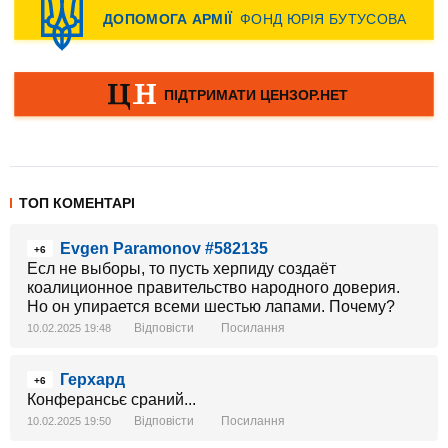
ТОП КОМЕНТАРІ
Evgen Paramonov #582135
+6
Есл не выборы, то пусть херпиду создаёт
коалиционное правительство народного доверия.
Но он упирается всеми шестью лапами. Почему?
Відповісти
Посилання
10.02.2025 19:48
Герхард
+6
Конферансьє сраний...
Відповісти
Посилання
10.02.2025 19:50