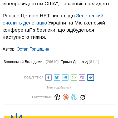
віцепрезидентом США", - розповів президент.
Раніше Цензор.НЕТ писав, що
Зеленський
очолить делегацію
України на Мюнхенській
конференції з безпеки, що відбудеться
наступного тижня.
Автор:
Остап Грицишин
Зеленський Володимир
(26610)
Трамп Дональд
(8111)
ПОДІЛИТИСЯ:
Мені подобається
ПІДСУМУВАТИ: