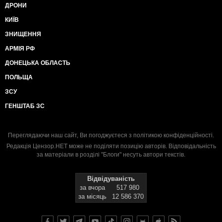
ДРОНИ
КИЇВ
ЗНИЩЕННЯ
АРМІЯ РФ
ДОНЕЦЬКА ОБЛАСТЬ
ПОЛЬЩА
ЗСУ
ГЕНШТАБ ЗС
Переглядаючи наш сайт, Ви погоджуєтеся з
політикою конфіденційності
.
Редакція Цензор.НЕТ може не поділяти позицію авторів. Відповідальність
за матеріали в розділі "Блоги" несуть автори текстів.
Відвідуваність
за вчора
517 980
за місяць
12 586 370