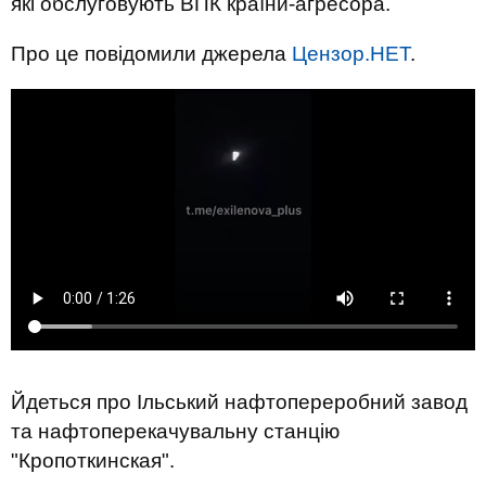
які обслуговують ВПК країни-агресора.
Про це повідомили джерела
Цензор.НЕТ
.
Йдеться про Ільський нафтопереробний завод
та нафтоперекачувальну станцію
"Кропоткинская".