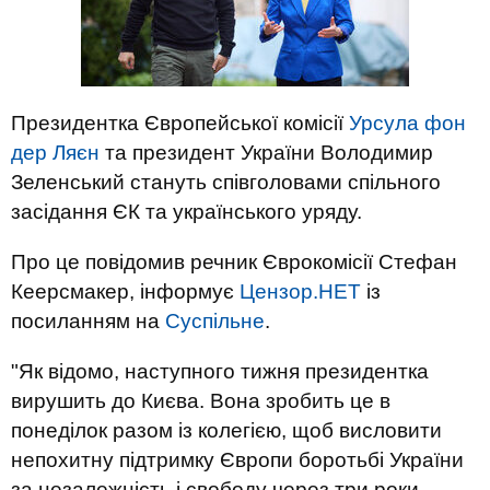
Президентка Європейської комісії
Урсула фон
дер Ляєн
та президент України Володимир
Зеленський стануть співголовами спільного
засідання ЄК та українського уряду.
Про це повідомив речник Єврокомісії Стефан
Кеерсмакер, інформує
Цензор.НЕТ
із
посиланням на
Суспільне
.
"Як відомо, наступного тижня президентка
вирушить до Києва. Вона зробить це в
понеділок разом із колегією, щоб висловити
непохитну підтримку Європи боротьбі України
за незалежність і свободу через три роки