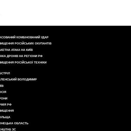
АСОВАНИЙ КОМБІНОВАНИЙ УДАР
НИЩЕННЯ РОСІЙСЬКИХ ОКУПАНТІВ
АКЕТНА АТАКА НА КИЇВ
ТАКА ДРОНІВ НА РЕГІОНИ РФ
НИЩЕННЯ РОСІЙСЬКОЇ ТЕХНІКИ
БСТРІЛ
ЕЛЕНСЬКИЙ ВОЛОДИМИР
ИЇВ
ОСІЯ
РОНИ
РМІЯ РФ
НИЩЕННЯ
ОЛЬЩА
ОНЕЦЬКА ОБЛАСТЬ
ЕНШТАБ ЗС