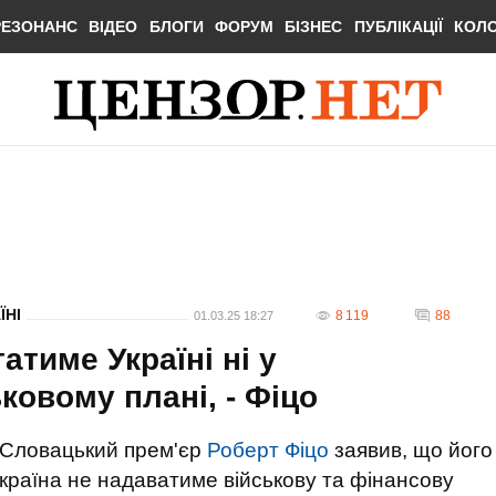
РЕЗОНАНС
ВІДЕО
БЛОГИ
ФОРУМ
БІЗНЕС
ПУБЛІКАЦІЇ
КОЛ
ЇНІ
8 119
88
01.03.25 18:27
тиме Україні ні у
ковому плані, - Фіцо
Словацький прем'єр
Роберт Фіцо
заявив, що його
країна не надаватиме військову та фінансову