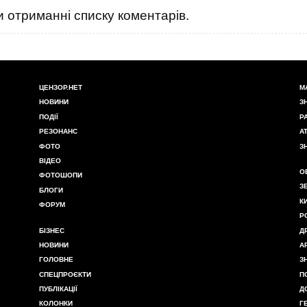
 отриманні списку коментарів.
ЦЕНЗОР.НЕТ
М
НОВИНИ
З
ПОДІЇ
Р
РЕЗОНАНС
А
ФОТО
З
ВІДЕО
О
ФОТОШОПИ
З
БЛОГИ
К
ФОРУМ
Р
БІЗНЕС
Д
НОВИНИ
А
ГОЛОВНЕ
З
СПЕЦПРОЄКТИ
П
ПУБЛІКАЦІЇ
Д
КОЛОНКИ
Г