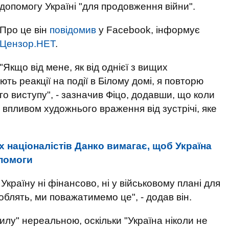
допомогу Україні "для продовження війни".
Про це він
повідомив
у Facebook, інформує
Цензор.НЕТ
.
"Якщо від мене, як від однієї з вищих
ють реакції на події в Білому домі, я повторю
о виступу", - зазначив Фіцо, додавши, що коли
 впливом художнього враження від зустрічі, яке
 націоналістів Данко вимагає, щоб Україна
опомоги
країну ні фінансово, ні у військовому плані для
облять, ми поважатимемо це", - додав він.
илу" нереальною, оскільки "Україна ніколи не