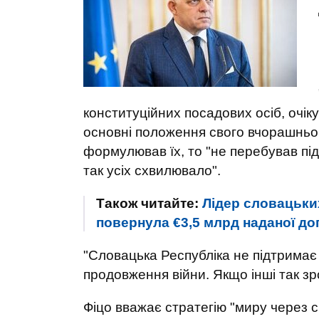
конституційних посадових осіб, очіку
основні положення свого вчорашньог
формулював їх, то "не перебував під
так усіх схвилювало".
Також читайте:
Лідер словацьких
повернула €3,5 млрд наданої д
"Словацька Республіка не підтримає У
продовження війни. Якщо інші так зр
Фіцо вважає стратегію "миру через с