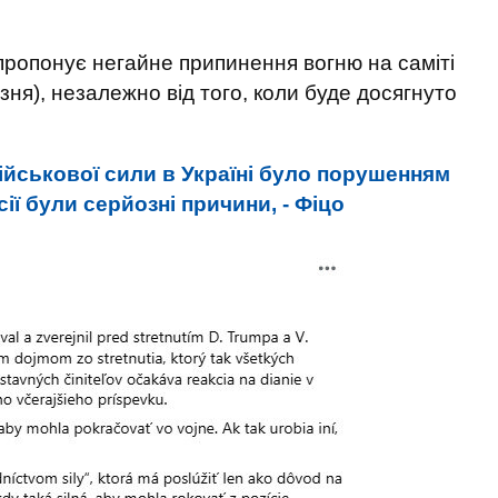
ропонує негайне припинення вогню на саміті
зня), незалежно від того, коли буде досягнуто
ійськової сили в Україні було порушенням
ії були серйозні причини, - Фіцо