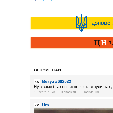
ТОП КОМЕНТАРІ
Besya #602532
+39
Ну з вами і так все ясно, чи гавкнули, так 
Відповісти
Посилання
01.03.2025 18:28
Urs
+38