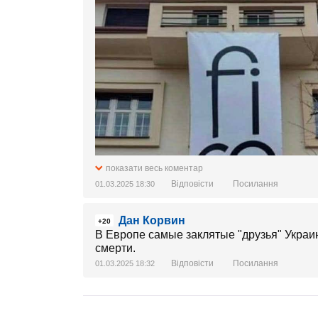
показати весь коментар
Відповісти
Посилання
01.03.2025 18:30
Дан Корвин
+20
В Европе самые заклятые "друзья" Украи
смерти.
Відповісти
Посилання
01.03.2025 18:32