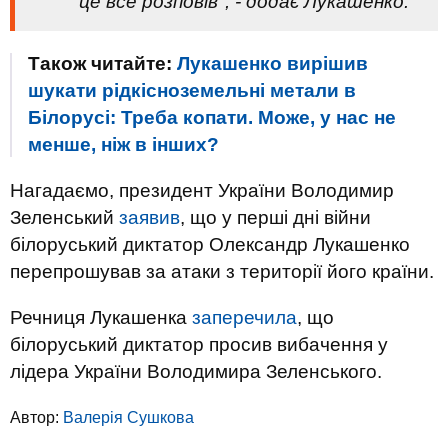
це все розповів", - додає Лукашенко.
Також читайте:
Лукашенко вирішив
шукати рідкісноземельні метали в
Білорусі: Треба копати. Може, у нас не
менше, ніж в інших?
Нагадаємо, президент України Володимир
Зеленський
заявив
, що у перші дні війни
білоруський диктатор Олександр Лукашенко
перепрошував за атаки з території його країни.
Речниця Лукашенка
заперечила
, що
білоруський диктатор просив вибачення у
лідера України Володимира Зеленського.
Автор:
Валерiя Сушкова