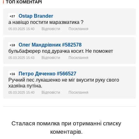
ТОП КОМЕНТАРІ
Ostap Brander
+27
а навіщо постити маразматика ?
Відповісти
Посилання
05.03.2025 15:40
Олег Мандрівник #582578
+18
бульбафюрер под дурачка косит. Не поможет
Відповісти
Посилання
05.03.2025 15:43
Петро Дяченко #566527
+16
Ручний пес лукашенко не міг вкусити руку свого
хазяїна путіна.
Відповісти
Посилання
05.03.2025 15:40
Сталася помилка при отриманні списку
коментарів.