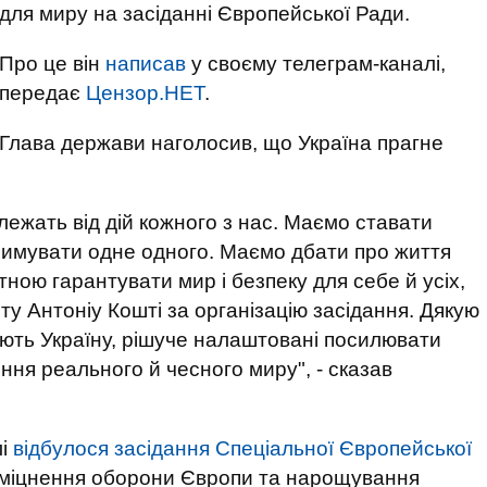
для миру на засіданні Європейської Ради.
Про це він
написав
у своєму телеграм-каналі,
передає
Цензор.НЕТ
.
Глава держави наголосив, що Україна прагне
алежать від дій кожного з нас. Маємо ставати
римувати одне одного. Маємо дбати про життя
ною гарантувати мир і безпеку для себе й усіх,
у Антоніу Кошті за організацію засідання. Дякую
ують Україну, рішуче налаштовані посилювати
ня реального й чесного миру", - сказав
лі
відбулося засідання Спеціальної Європейської
 зміцнення оборони Європи та нарощування