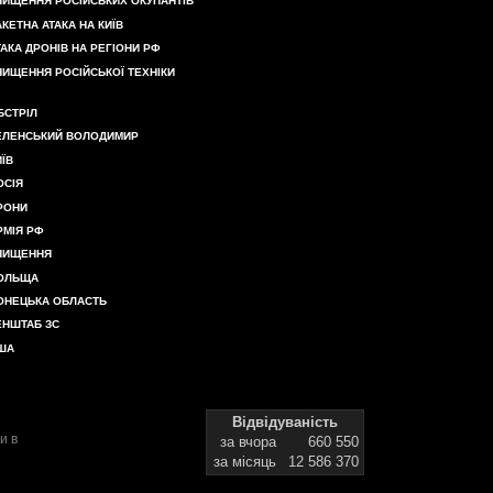
НИЩЕННЯ РОСІЙСЬКИХ ОКУПАНТІВ
АКЕТНА АТАКА НА КИЇВ
ТАКА ДРОНІВ НА РЕГІОНИ РФ
НИЩЕННЯ РОСІЙСЬКОЇ ТЕХНІКИ
БСТРІЛ
ЕЛЕНСЬКИЙ ВОЛОДИМИР
ИЇВ
ОСІЯ
РОНИ
РМІЯ РФ
НИЩЕННЯ
ОЛЬЩА
ОНЕЦЬКА ОБЛАСТЬ
ЕНШТАБ ЗС
ША
Відвідуваність
и в
за вчора
660 550
за місяць
12 586 370