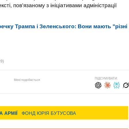
сті, пов'язаному з ініціативами адміністрації
ечку Трампа і Зеленського: Вони мають "різні
59)
ПІДСУМУВАТИ:
Мені подобається