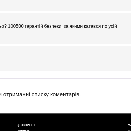
о? 100500 гарантій безпеки, за якими катався по усій
 отриманні списку коментарів.
ЦЕНЗОР.НЕТ
М