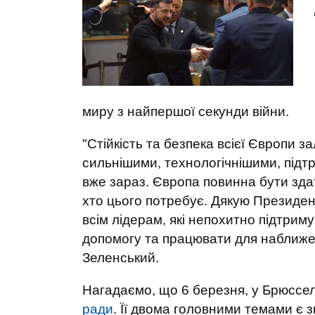
миру з найпершої секунди війни.
"Стійкість та безпека всієї Європи з
сильнішими, технологічнішими, підт
вже зараз. Європа повинна бути здат
хто цього потребує. Дякую Президент
всім лідерам, які непохитно підтрим
допомогу та працювати для наближен
Зеленський.
Нагадаємо, що 6 березня, у Брюссе
ради
. Її двома головними темами є