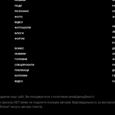
НОВИНИ
З
ПОДІЇ
Р
РЕЗОНАНС
А
ФОТО
З
ВІДЕО
О
ФОТОШОПИ
З
БЛОГИ
К
ФОРУМ
Р
БІЗНЕС
Д
НОВИНИ
А
ГОЛОВНЕ
З
СПЕЦПРОЄКТИ
П
ПУБЛІКАЦІЇ
Д
КОЛОНКИ
Г
ВІДЕО
С
даючи наш сайт, Ви погоджуєтеся з
політикою конфіденційності
.
я Цензор.НЕТ може не поділяти позицію авторів. Відповідальність за матеріал
"Блоги" несуть автори текстів.