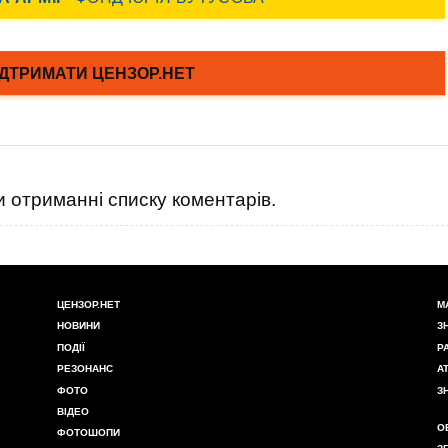
 отриманні списку коментарів.
ЦЕНЗОР.НЕТ
М
НОВИНИ
З
ПОДІЇ
Р
РЕЗОНАНС
А
ФОТО
З
ВІДЕО
О
ФОТОШОПИ