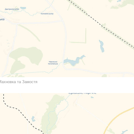
Махновка та Замостя