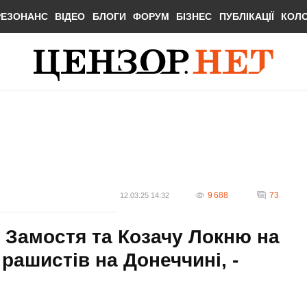
РЕЗОНАНС
ВІДЕО
БЛОГИ
ФОРУМ
БІЗНЕС
ПУБЛІКАЦІЇ
КОЛ
9 688
73
12.03.25 14:32
 Замостя та Козачу Локню на
рашистів на Донеччині, -