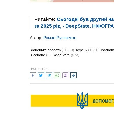
Читайте:
Cьогодні був другий на
за 2025 рік, - DeepState. ІНФОГР
Автор:
Роман Русиченко
Донецька область
(11630)
Курськ
(1231)
Волнов
Ясенове
(6)
DeepState
(573)
ПОДІЛИТИСЯ: