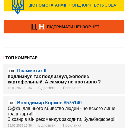
ТОП КОМЕНТАРІ
Псамметих II
+10
подлизнул так подлизнул, жополиз
картофельный. А самому не противно ?
Відповісти
Посилання
13.03.2025 15:34
Володимир Коржов #575140
+8
С@ка, для нього вбивство людей - це всього лише
гра в карти!!!
З козирів він рекомендує заходити, бульбафюрер!!!
Відповісти
Посилання
13.03.2025 15:36