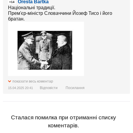
Oresta Bartka
+14
Національні традиції.
Прем'єр-міністр Словаччини Йозеф Тисо і його
братан.
показати весь коментар
Відповісти
Посилання
15.04.2025 20:41
Сталася помилка при отриманні списку
коментарів.