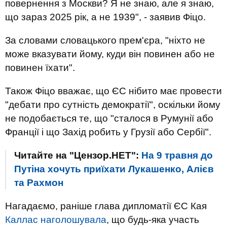
повернення з Москви? Я не знаю, але я знаю,
що зараз 2025 рік, а не 1939", - заявив Фіцо.
За словами словацького прем'єра, "ніхто не
може вказувати йому, куди він повинен або не
повинен їхати".
Також Фіцо вважає, що ЄС нібито має провести
"дебати про сутність демократії", оскільки йому
не подобається те, що "сталося в Румунії або
Франції і що Захід робить у Грузії або Сербії".
Читайте на "Цензор.НЕТ":
На 9 травня до
Путіна хочуть приїхати Лукашенко, Алієв
та Рахмон
Нагадаємо, раніше глава дипломатії ЄС Кая
Каллас наголошувала
, що будь-яка участь