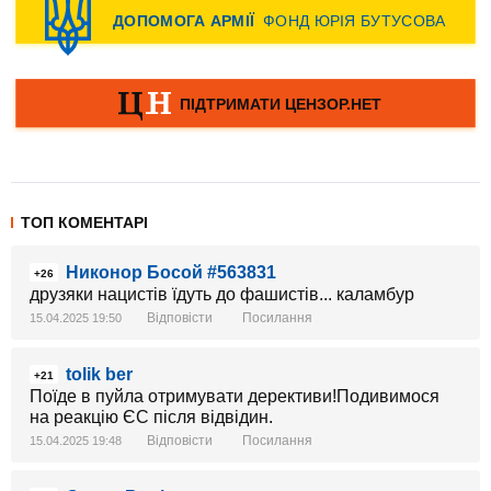
ТОП КОМЕНТАРІ
Никонор Босой #563831
+26
друзяки нацистів їдуть до фашистів... каламбур
Відповісти
Посилання
15.04.2025 19:50
tolik ber
+21
Поїде в пуйла отримувати дерективи!Подивимося
на реакцію ЄС після відвідин.
Відповісти
Посилання
15.04.2025 19:48