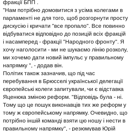
фракції БПП .
"Нам потрібно домовитися з усіма колегами в
парламенті не для того, щоб розгорнути просту
дискусію і кричати "все пропало". Все повинно
відбуватися відповідно до позицій всіх фракцій
і насамперед - фракції "Народного фронту". Я
хочу наголосити - ми не шукаємо лінію розколу,
ми хочемо дати новий імпульс у правильному
напрямку ", - додав він.
Політик також зазначив, що під час
перебування в Брюсселі української делегації
європейські колеги запитували, чи є відставка
Яценюка зміною реформ. "Відповідь була - ні.
Тому що це пошук виконавців тих же реформ у
тому ж європейському напрямку. Очевидно, що
потрібно іншій команді взяти цю ношу і нести в
правильному напрямку", - резюмував Юрій