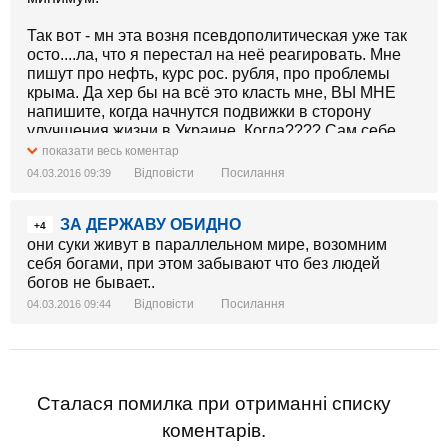
Так вот - мн эта возня псевдополитическая уже так
осто....ла, что я перестал на неё реагировать. Мне
пишут про нефть, курс рос. рубля, про проблемы
крыма. Да хер бы на всё это класть мне, ВЫ МНЕ
напишите, когда начнутся подвижки в сторону
улучшения жизни в Украине. Когда???? Сам себе
отвечаю - при нынешних - никогда. И тут - либо
показати весь коментар
впасть в апатию, что многие и делают, либо - снова
Відповісти
Посилання
04.03.2016 09:39
поднимать на вилы власть. Ну нет просвета, нет...
возня по разделу остатков - это уже так
ЗА ДЕРЖАВУ ОБИДНО
омерзительно, что новости из правительства и рады
+4
просто вызывают тошноту. Пардон, но уже никакого
они суки живут в параллельном мире, возомним
патриотизма не хватает.
себя богами, при этом забывают что без людей
богов не бывает..
Відповісти
Посилання
04.03.2016 09:44
Сталася помилка при отриманні списку
коментарів.