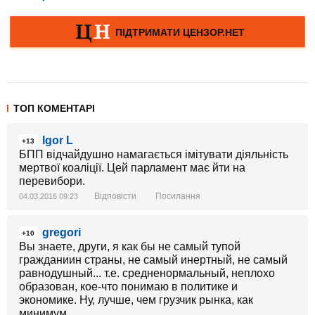
ТОП КОМЕНТАРІ
Igor L
+13
БПП відчайдушно намагається імітувати діяльність
мертвої коаліції. Цей парламент має йти на
перевибори.
Відповісти
Посилання
04.03.2016 09:23
gregori
+10
Вы знаете, други, я как бы не самый тупой
гражданиин страны, не самый инертный, не самый
равнодушный... т.е. средненормальный, неплохо
образован, кое-что понимаю в политике и
экономике. Ну, лучше, чем грузчик рынка, как
минимум.