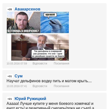
Авакарсенов
+35
Відповісти
Посилання
10.03.2016 07:59
Сум
+31
Научат дельфинов водку пить и матом крыть....
Відповісти
Посилання
10.03.2016 07:41
Юрий Ружицкий
+21
Ааааа! Лучше купите у меня боевого хомячка! и
енот есть! и реактивный снегирь(пока не съел) а