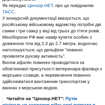
Як передає
Цензор.НЕТ
, про це повідомляє
ТАСС
.
У конкурсній документації вказується, що
російському військовому відомству потрібні дві
самки і три самці у віці від трьох до п'яти років.
Міноборони РФ має намір купити особин з
довжиною тіла від 2,3 до 2,7 метра, водночас
наголошується, що дельфіни "повинні
проявляти рухову активність".
Вилов афалін повинен проводитися за
обов'язкової присутності ветеринара-фахівця з
морських ссавців, а перевезення повинно
здійснюватися вантажним транспортом у
ваннах з морською водою.
Читайте на "Цензор.НЕТ":
Путін
мінімально скоротив військові витрати в