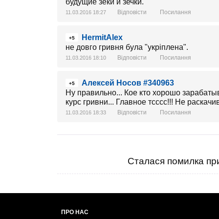
будущие зеки и зечки.
Відповісти
Посилання
11.03.2016 18:27
HermitAlex
+5
не довго гривня була "укріплена".
Відповісти
Посилання
11.03.2016 18:10
Алексей Носов #340963
+5
Ну правильно... Кое кто хорошо зарабатыв
курс гривни... Главное тсссс!!! Не раскачи
Відповісти
Посилання
11.03.2016 18:33
Сталася помилка при
ПРО НАС