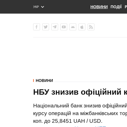
НОВИНИ
ПОДІЇ
УКР
ENG
РУС
НОВИНИ
НБУ знизив офіційний к
Національний банк знизив офіційний
курсу операцій на міжбанківських то
коп. до 25,8451 UAH / USD.