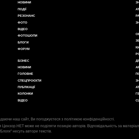
НОВИНИ
З
ПОДІЇ
А
РЕЗОНАНС
Р
ФОТО
З
ВІДЕО
О
ФОТОШОПИ
З
БЛОГИ
К
ФОРУМ
Р
БІЗНЕС
Д
НОВИНИ
А
ГОЛОВНЕ
П
СПЕЦПРОЄКТИ
З
ПУБЛІКАЦІЇ
А
КОЛОНКИ
Г
ВІДЕО
С
даючи наш сайт, Ви погоджуєтеся з
політикою конфіденційності
.
я Цензор.НЕТ може не поділяти позицію авторів. Відповідальність за матеріал
"Блоги" несуть автори текстів.