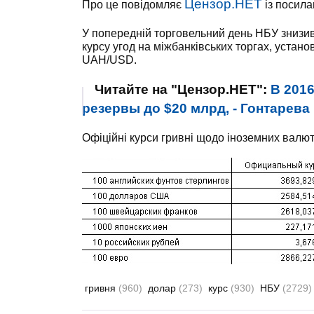
Цензор.НЕТ
Про це повідомляє
із посил
У попередній торговельний день НБУ знизив
курсу угод на міжбанківських торгах, устано
UAH/USD.
Читайте на "Цензор.НЕТ":
В 201
резервы до $20 млрд, - Гонтарева
Офіційні курси гривні щодо іноземних валют
гривня
(960)
долар
(273)
курс
(930)
НБУ
(2729)