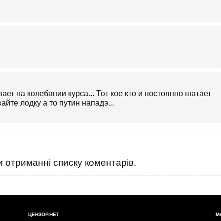
ает на колебании курса... Тот кое кто и постоянно шатает
вайте лодку а то путин нападэ...
 отриманні списку коментарів.
ЦЕНЗОР.НЕТ
М