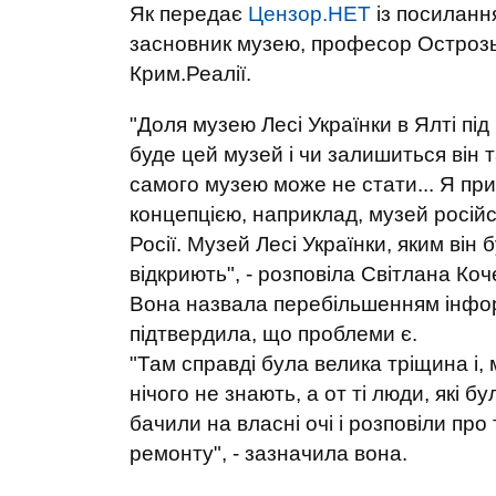
Як передає
Цензор.НЕТ
із посиланн
засновник музею, професор Острозьк
Крим.Реалії.
"Доля музею Лесі Українки в Ялті пі
буде цей музей і чи залишиться він 
самого музею може не стати... Я при
концепцією, наприклад, музей російс
Росії. Музей Лесі Українки, яким він 
відкриють", - розповіла Світлана Коч
Вона назвала перебільшенням інфор
підтвердила, що проблеми є.
"Там справді була велика тріщина і,
нічого не знають, а от ті люди, які 
бачили на власні очі і розповіли пр
ремонту", - зазначила вона.