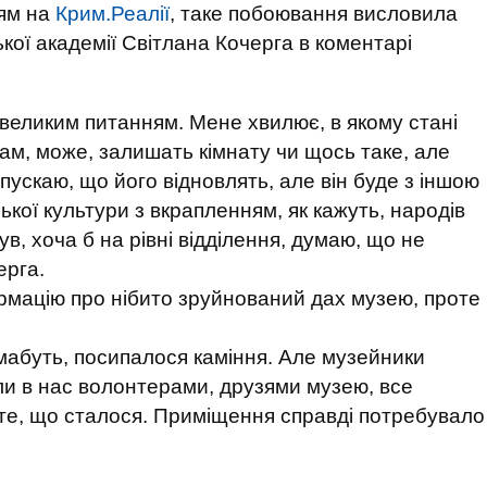
ям на
Крим.Реалії
, таке побоювання висловила
ої академії Світлана Кочерга в коментарі
д великим питанням. Мене хвилює, в якому стані
там, може, залишать кімнату чи щось таке, але
пускаю, що його відновлять, але він буде з іншою
ької культури з вкрапленням, як кажуть, народів
був, хоча б на рівні відділення, думаю, що не
ерга.
мацію про нібито зруйнований дах музею, проте
 мабуть, посипалося каміння. Але музейники
були в нас волонтерами, друзями музею, все
о те, що сталося. Приміщення справді потребувало