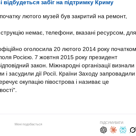
і відбудеться забіг на підтримку Криму
 початку лютого музей був закритий на ремонт,
нструкцію немає, телефони, вказані ресурсом, для
офіційно оголосила 20 лютого 2014 року початко
поля Росією. 7 жовтня 2015 року президент
дповідний закон. Міжнародні організації визнали
и і засудили дії Росії. Країни Заходу запровадили
перечує окупацію півострова і називає це
ості".
ПІДСУМУВАТИ:
Мені подобається