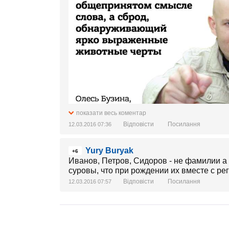
показати весь коментар
Відповісти
Посилання
12.03.2016 07:36
Yury Buryak
+6
Иванов, Петров, Сидоров - не фамилии а 
суровы, что при рождении их вместе с рег
Відповісти
Посилання
12.03.2016 07:57