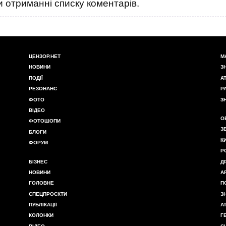
 отриманні списку коментарів.
ЦЕНЗОР.НЕТ
М
НОВИНИ
З
ПОДІЇ
А
РЕЗОНАНС
Р
ФОТО
З
ВІДЕО
О
ФОТОШОПИ
З
БЛОГИ
К
ФОРУМ
Р
БІЗНЕС
Д
НОВИНИ
А
ГОЛОВНЕ
П
СПЕЦПРОЄКТИ
З
ПУБЛІКАЦІЇ
А
КОЛОНКИ
Г