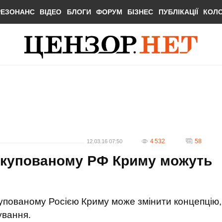
РЕЗОНАНС
ВІДЕО
БЛОГИ
ФОРУМ
БІЗНЕС
ПУБЛІКАЦІЇ
КОЛ
4 532
58
12.03.16 07:50
 окупованому РФ Криму можуть
купованому Росією Криму може змінити концепцію,
ування.