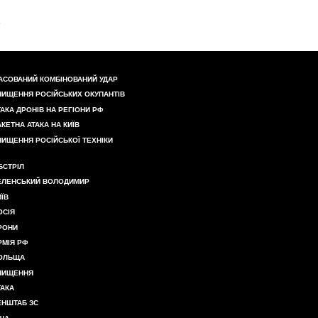
АСОВАНИЙ КОМБІНОВАНИЙ УДАР
НИЩЕННЯ РОСІЙСЬКИХ ОКУПАНТІВ
ТАКА ДРОНІВ НА РЕГІОНИ РФ
АКЕТНА АТАКА НА КИЇВ
НИЩЕННЯ РОСІЙСЬКОЇ ТЕХНІКИ
БСТРІЛ
ЕЛЕНСЬКИЙ ВОЛОДИМИР
ИЇВ
ОСІЯ
РОНИ
РМІЯ РФ
ОЛЬЩА
НИЩЕННЯ
ТАКА
ЕНШТАБ ЗС