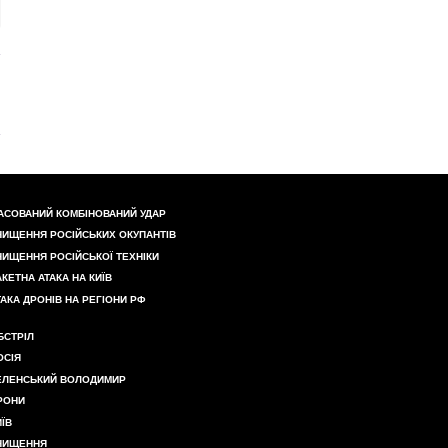
АСОВАНИЙ КОМБІНОВАНИЙ УДАР
НИЩЕННЯ РОСІЙСЬКИХ ОКУПАНТІВ
НИЩЕННЯ РОСІЙСЬКОЇ ТЕХНІКИ
АКЕТНА АТАКА НА КИЇВ
ТАКА ДРОНІВ НА РЕГІОНИ РФ
БСТРІЛ
ОСІЯ
ЕЛЕНСЬКИЙ ВОЛОДИМИР
РОНИ
ИЇВ
НИЩЕННЯ