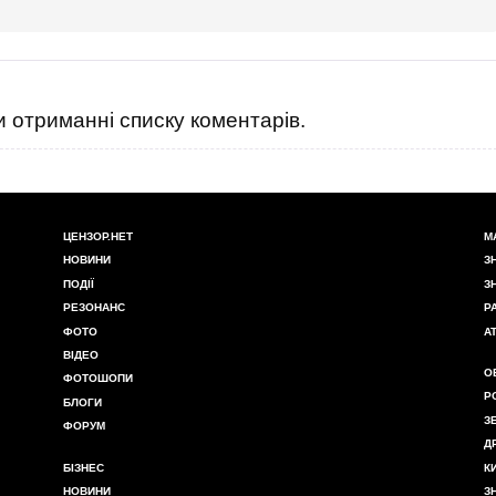
 отриманні списку коментарів.
ЦЕНЗОР.НЕТ
М
НОВИНИ
З
ПОДІЇ
З
РЕЗОНАНС
Р
ФОТО
А
ВІДЕО
О
ФОТОШОПИ
Р
БЛОГИ
З
ФОРУМ
Д
БІЗНЕС
К
НОВИНИ
З