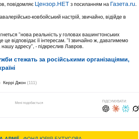
Цензор.НЕТ
Газета.ru
ов, повідомляє
з посиланням на
.
авалерійсько-ковбойський настрій, звичайно, відійде в
гнеться "нова реальність у головах вашингтонських
е це відповідає її інтересам. "І звичайно ж, даватимемо
а нашу адресу", - підкреслив Лавров.
жби стежать за російськими організаціями,
раїні
)
Керрі Джон
(111)
ПІДСУМУВАТИ:
Мені подобається