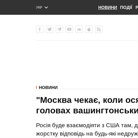
НОВИНИ
ПОДІЇ
УКР
ENG
РУС
НОВИНИ
"Москва чекає, коли ос
головах вашингтонських
Росія буде взаємодіяти з США там, д
жорстку відповідь на будь-які недруж