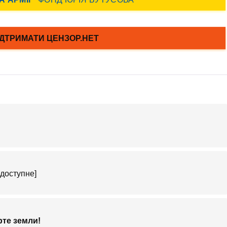
доступне]
рте земли!