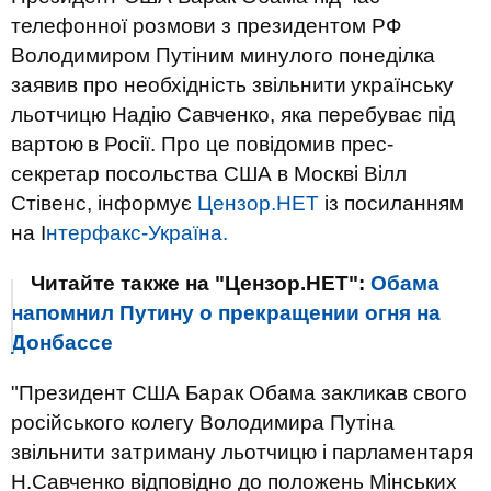
телефонної розмови з президентом РФ
Володимиром Путіним минулого понеділка
заявив про необхідність звільнити
українську
льотчицю Надію Савченко, яка перебуває під
вартою
в Росії. Про це повідомив прес-
секретар посольства США в Москві Вілл
Стівенс, інформує
Цензор.НЕТ
із посиланням
на І
нтерфакс-Україна.
Читайте также на "Цензор.НЕТ":
Обама
напомнил Путину о прекращении огня на
Донбассе
"Президент США Барак Обама закликав свого
російського колегу Володимира Путіна
звільнити затриману льотчицю і парламентаря
Н.Савченко відповідно до положень Мінських