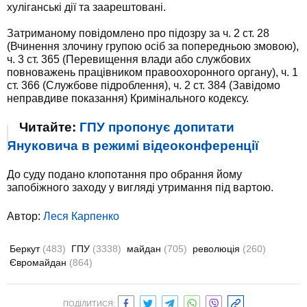
хуліганські дії та заарештовані.
Затриманому повідомлено про підозру за ч. 2 ст. 28
(Вчинення злочину групою осіб за попередньою змовою),
ч. 3 ст. 365 (Перевищення влади або службових
повноважень працівником правоохоронного органу), ч. 1
ст. 366 (Службове підроблення), ч. 2 ст. 384 (Завідомо
неправдиве показання) Кримінального кодексу.
Читайте:
ГПУ пропонує допитати
Януковича в режимі відеоконференції
До суду подано клопотання про обрання йому
запобіжного заходу у вигляді утримання під вартою.
Автор:
Леся Карпенко
Беркут
(483)
ГПУ
(3338)
майдан
(705)
революція
(260)
Євромайдан
(864)
ПОДІЛИТИСЯ: