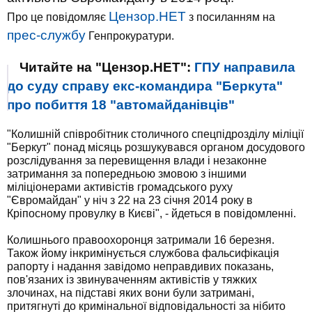
Цензор.НЕТ
Про це повідомляє
з посиланням на
прес-службу
Генпрокуратури.
Читайте на "Цензор.НЕТ":
ГПУ направила
до суду справу екс-командира "Беркута"
про побиття 18 "автомайданівців"
"Колишній співробітник столичного спецпідрозділу міліції
"Беркут" понад місяць розшукувався органом досудового
розслідування за перевищення влади і незаконне
затримання за попередньою змовою з іншими
міліціонерами активістів громадського руху
"Євромайдан" у ніч з 22 на 23 січня 2014 року в
Кріпосному провулку в Києві", - йдеться в повідомленні.
Колишнього правоохоронця затримали 16 березня.
Також йому інкримінується службова фальсифікація
рапорту і надання завідомо неправдивих показань,
пов'язаних із звинуваченням активістів у тяжких
злочинах, на підставі яких вони були затримані,
притягнуті до кримінальної відповідальності за нібито