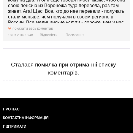
свою пенсию из Воронежа туда перевела, раз там
живет. Ага! Щас! Все, кто до нее перевели - получать
стали меньше, чем получали в своем регионе в
России. Все медицинские услуги - дороже, чем у нас
(я в Воронеже живу) и много-много чего еще.
показати весь коментар
Відповісти
Посилання
18.03.2016 18:48
Сталася помилка при отриманні списку
коментарів.
ПРО НАС
КОНТАКТНА ІНФОРМАЦІЯ
ПІДТРИМАТИ