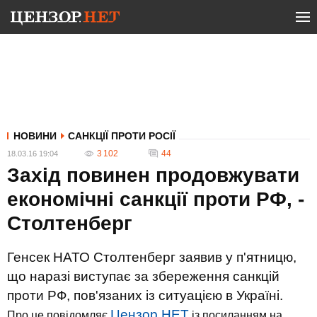
НОВИНИ
САНКЦІЇ ПРОТИ РОСІЇ
3 102
44
18.03.16 19:04
Захід повинен продовжувати
економічні санкції проти РФ, -
Столтенберг
Генсек НАТО Столтенберг заявив у п'ятницю,
що наразі виступає за збереження санкцій
проти РФ, пов'язаних із ситуацією в Україні.
Цензор.НЕТ
Про це повідомляє
із посиланням на