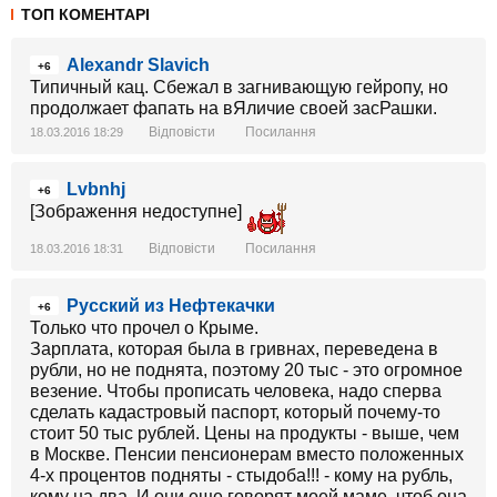
ТОП КОМЕНТАРІ
Alexandr Slavich
+6
Типичный кац. Сбежал в загнивающую гейропу, но
продолжает фапать на вЯличие своей засРашки.
Відповісти
Посилання
18.03.2016 18:29
Lvbnhj
+6
[Зображення недоступне]
Відповісти
Посилання
18.03.2016 18:31
Русский из Нефтекачки
+6
Только что прочел о Крыме.
Зарплата, которая была в гривнах, переведена в
рубли, но не поднята, поэтому 20 тыс - это огромное
везение. Чтобы прописать человека, надо сперва
сделать кадастровый паспорт, который почему-то
стоит 50 тыс рублей. Цены на продукты - выше, чем
в Москве. Пенсии пенсионерам вместо положенных
4-х процентов подняты - стыдоба!!! - кому на рубль,
кому на два. И они еще говорят моей маме, чтоб она