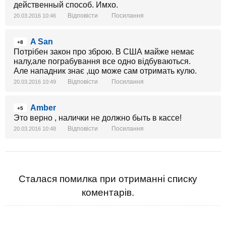
действенный способ. Имхо.
Відповісти
Посилання
20.03.2016 10:46
A San
+8
Потрібен закон про зброю. В США майже немає
налу,але пограбування все одно відбуваються.
Але нападник знає ,що може сам отримать кулю.
Відповісти
Посилання
20.03.2016 10:49
Amber
+5
Это верно , налички не должно быть в кассе!
Відповісти
Посилання
20.03.2016 10:48
Сталася помилка при отриманні списку
коментарів.