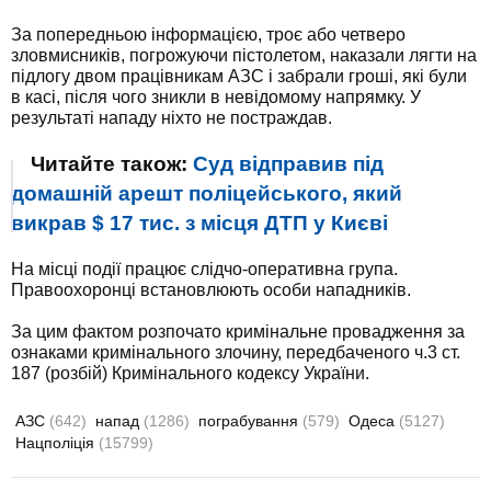
За попередньою інформацією, троє або четверо
зловмисників, погрожуючи пістолетом, наказали лягти на
підлогу двом працівникам АЗС і забрали гроші, які були
в касі, після чого зникли в невідомому напрямку. У
результаті нападу ніхто не постраждав.
Читайте також:
Суд відправив під
домашній арешт поліцейського, який
викрав $ 17 тис. з місця ДТП у Києві
На місці події працює слідчо-оперативна група.
Правоохоронці встановлюють особи нападників.
За цим фактом розпочато кримінальне провадження за
ознаками кримінального злочину, передбаченого ч.3 ст.
187 (розбій) Кримінального кодексу України.
АЗС
(642)
напад
(1286)
пограбування
(579)
Одеса
(5127)
Нацполіція
(15799)