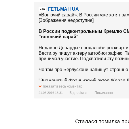
ГЕТЬМАН UA
+10
«Вонючий сарай». В России уже хотят за
[Зображення недоступне]
В России подконтрольным Кремлю СМ
"вонючий сарай".
Недавно Депардьё продал обе росквартир
Вести.ру пишут актеру автобиографию. Там
принимал участие. Подхватили эту позици
Чо там про Берлускони напишут, страшно
"Знаменитый французский актер Жерар Д
уж случилось" ("Ca c'est fait comme ca")
показати весь коментар
признаний, в частности, о том, как в юно
Відповісти
Посилання
21.03.2016 18:31
сверстников, сообщает Daily Mail.
Как пишет Депардье, его мать Алис Марий
несколько раз пыталась самостоятельно 
отпечаток на жизнь будущего актера. Он 
Сталася помилка при