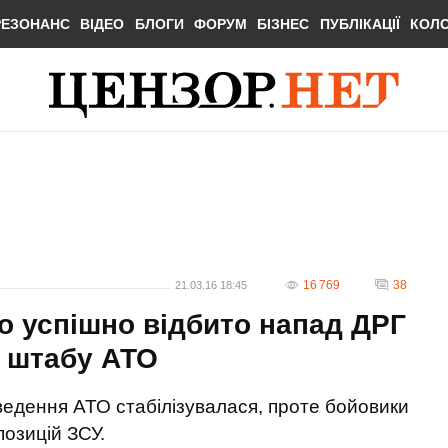
РЕЗОНАНС
ВІДЕО
БЛОГИ
ФОРУМ
БІЗНЕС
ПУБЛІКАЦІЇ
КОЛ
16 769
38
21.03.16 18:45
о успішно відбито напад ДРГ
р штабу АТО
оведення АТО стабілізувалася, проте бойовики
позицій ЗСУ.