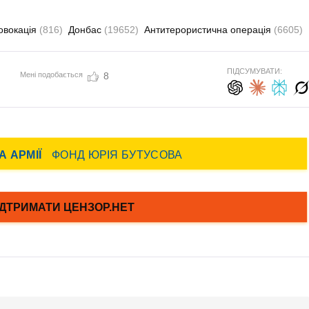
овокація
(816)
Донбас
(19652)
Антитерористична операція
(6605)
ПІДСУМУВАТИ:
Мені подобається
8