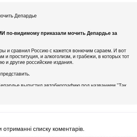
мочить Депардье
И по-видимому приказали мочить Депардье за
ы и сравнил Россию с кажется вонючим сараем. И вот
 и проституция, и алкоголизм, и грабежи, в которых тот
ю и другие российские издания.
 представить.
епардье выпустил автобиографию под названием "Так
. В ней звезда кино сделал несколько шокирующих
сти торговал собой, мародерствовал и грабил своих
е не хотела, чтобы он появлялся на свет. Женщина даже
сделать аборт. Это обстоятельство наложило серьезный
рос среди беспризорников и шпаны.
 отриманні списку коментарів.