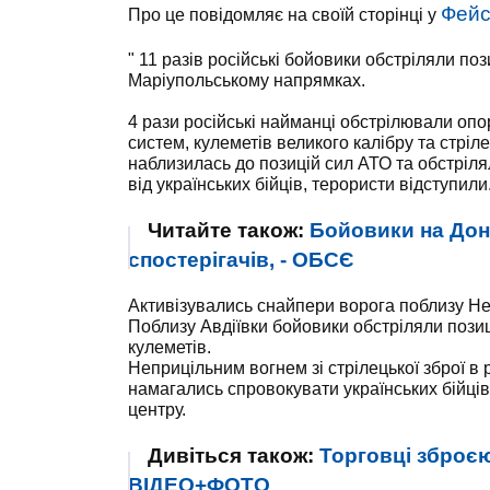
Фейс
Про це повідомляє на своїй сторінці у
" 11 разів російські бойовики обстріляли по
Маріупольському напрямках.
4 рази російські найманці обстрілювали опо
систем, кулеметів великого калібру та стріле
наблизилась до позицій сил АТО та обстрілял
від українських бійців, терористи відступили
Читайте також:
Бойовики на Дон
спостерігачів, - ОБСЄ
Активізувались снайпери ворога поблизу Нев
Поблизу Авдіївки бойовики обстріляли позиц
кулеметів.
Неприцільним вогнем зі стрілецької зброї в
намагались спровокувати українських бійців 
центру.
Дивіться також:
Торговці зброєю
ВІДЕО+ФОТО