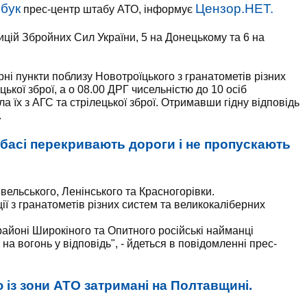
бук
Цензор.НЕТ.
прес-центр штабу АТО, інформує
зицій Збройних Сил України, 5 на Донецькому та 6 на
рні пункти поблизу Новотроїцького з гранатометів різних
цької зброї, а о 08.00 ДРГ чисельністю до 10 осіб
а їх з АГС та стрілецької зброї. Отримавши гідну відповідь
.
басі перекривають дороги і не пропускають
ельського, Ленінського та Красногорівки.
ії з гранатометів різних систем та великокаліберних
 районі Широкіного та Опитного російські найманці
на вогонь у відповідь", - йдеться в повідомленні прес-
 із зони АТО затримані на Полтавщині.