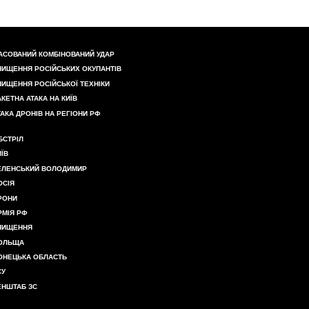
АСОВАНИЙ КОМБІНОВАНИЙ УДАР
НИЩЕННЯ РОСІЙСЬКИХ ОКУПАНТІВ
НИЩЕННЯ РОСІЙСЬКОЇ ТЕХНІКИ
АКЕТНА АТАКА НА КИЇВ
ТАКА ДРОНІВ НА РЕГІОНИ РФ
БСТРІЛ
ИЇВ
ЕЛЕНСЬКИЙ ВОЛОДИМИР
ОСІЯ
РОНИ
РМІЯ РФ
НИЩЕННЯ
ОЛЬЩА
ОНЕЦЬКА ОБЛАСТЬ
СУ
ЕНШТАБ ЗС