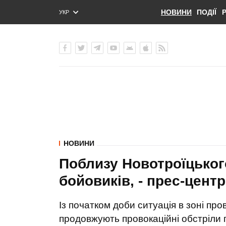
НОВИНИ
ПОДІЇ
УКР
ENG
РУС
НОВИНИ
Поблизу Новотроїцьког
бойовиків, - прес-цент
Із початком доби ситуація в зоні пр
продовжують провокаційні обстріли 