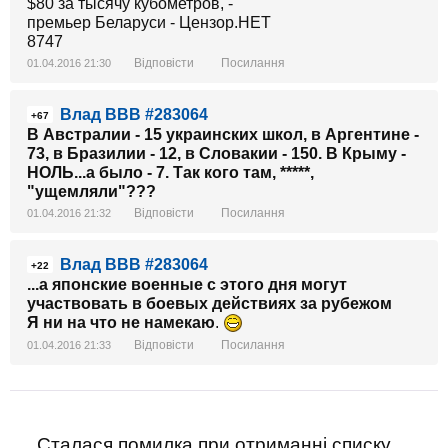
Відповісти
Посилання
01.04.2016 21:30
Влад ВВВ #283064
+67
В Австралии - 15 украинских школ, в Аргентине -
73, в Бразилии - 12, в Словакии - 150. В Крыму -
НОЛЬ...а было - 7. Так кого там, *****,
"ущемляли"???
Відповісти
Посилання
01.04.2016 21:32
Влад ВВВ #283064
+22
...а японские военные с этого дня могут
участвовать в боевых действиях за рубежом
Я ни на что не намекаю
.
Відповісти
Посилання
01.04.2016 21:33
Сталася помилка при отриманні списку