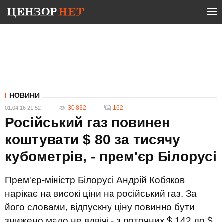
НОВИНИ
30 832
162
01.04.16 21:52
Російський газ повинен
коштувати $ 80 за тисячу
кубометрів, - прем'єр Білорусі
Прем'єр-міністр Білорусі Андрій Кобяков
нарікає на високі ціни на російський газ. За
його словами, відпускну ціну повинно бути
знижено мало не вдвічі - з поточних $ 142 до $