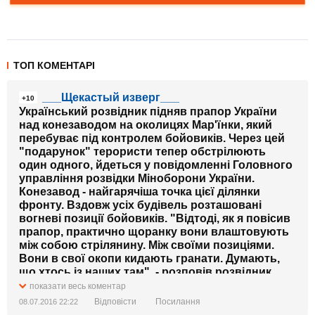
ТОП КОМЕНТАРІ
___Щекастый изверг___
+10
Український розвідник підняв прапор України
над конезаводом на околицях Мар'їнки, який
перебуває під контролем бойовиків. Через цей
"подарунок" терористи тепер обстрілюють
один одного, йдеться у повідомленні Головного
управління розвідки Міноборони України.
Конезавод - найгарячіша точка цієї ділянки
фронту. Вздовж усіх будівель розташовані
вогневі позиції бойовиків. "Відтоді, як я повісив
прапор, практично щоранку вони влаштовують
між собою стрілянину. Між своїми позиціями.
Вони в свої окопи кидають гранати. Думають,
що хтось із наших там", - розповів розвідник,
який підняв прапор.
показати весь коментар
[Зображення недоступне]
Відповісти
Посилання
08.07.2016 22:22