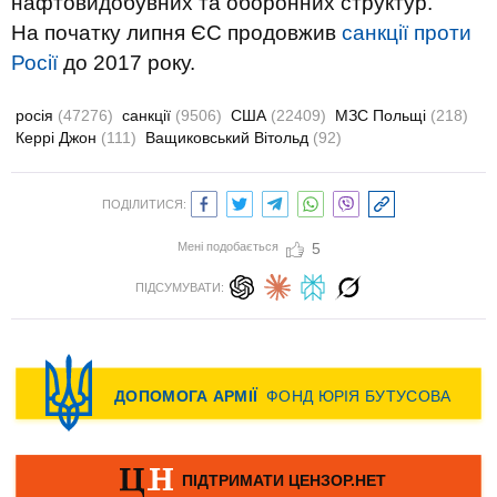
нафтовидобувних та оборонних структур.
На початку липня ЄС продовжив
санкції проти
Росії
до 2017 року.
росія
(47276)
санкції
(9506)
США
(22409)
МЗС Польщі
(218)
Керрі Джон
(111)
Ващиковський Вітольд
(92)
ПОДІЛИТИСЯ:
Мені подобається
5
ПІДСУМУВАТИ: