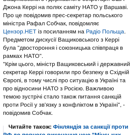
Джона Керрі на полях саміту НАТО у Варшаві.
Про це повідомив прес-секретар польського
міністра Рафал Собчак, повідомляє
Цензор.НЕТ
із посиланням на
Радіо Польща
.
Предметом дискусії Ващиковського з Керрі
була "двостороння і союзницька співпраця в
рамках НАТО".
"Крім цього, міністр Ващиковський і державний
секретар Керрі говорили про безпеку в Східній
Європі, в тому числі про ситуацію в Україні та
про відносини НАТО з Росією. Важливою
темою зустрічі стало також питання санкцій
проти Росії у зв'язку з конфліктом в Україні", -
повідомив Собчак.
Читайте також:
Фінляндія за санкції проти
РФ до повного виконання нею "Мінських