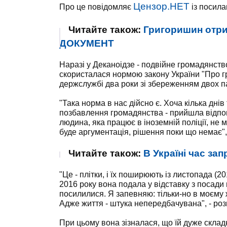
Цензор.НЕТ
Про це повідомляє
із посил
Читайте також:
Григоришин отри
ДОКУМЕНТ
Наразі у Деканоідзе - подвійне громадянств
скористалася нормою закону України "Про 
держслужбі два роки зі збереженням двох п
"Така норма в нас дійсно є. Хоча кілька дні
позбавлення громадянства - прийшла відпов
людина, яка працює в іноземній поліції, не
буде аргументація, рішення поки що немає",
Читайте також:
В Україні час за
"Це - плітки, і їх поширюють із листопада (20
2016 року вона подала у відставку з посади
посилилися. Я запевняю: тільки-но в моєму 
Адже життя - штука непередбачувана", - роз
При цьому вона зізналася, що їй дуже складно