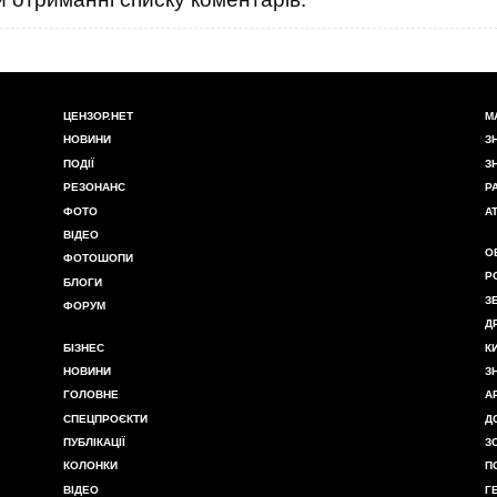
ЦЕНЗОР.НЕТ
М
НОВИНИ
З
ПОДІЇ
З
РЕЗОНАНС
Р
ФОТО
А
ВІДЕО
О
ФОТОШОПИ
Р
БЛОГИ
З
ФОРУМ
Д
БІЗНЕС
К
НОВИНИ
З
ГОЛОВНЕ
А
СПЕЦПРОЄКТИ
Д
ПУБЛІКАЦІЇ
З
КОЛОНКИ
П
ВІДЕО
Г