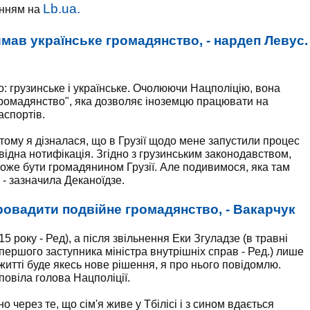
Lb.ua.
анням на
мав українське громадянство, - нардеп Левус.
о: грузинське і українське. Очолюючи Нацполіцію, вона
громадянство", яка дозволяє іноземцю працювати на
аспортів.
в тому я дізналася, що в Грузії щодо мене запустили процес
ідна нотифікація. Згідно з грузинським законодавством,
 може бути громадянином Грузії. Але подивимося, яка там
 - зазначила Деканоїдзе.
провадити подвійне громадянство, - Вакарчук
15 року - Ред), а після звільнення Еки Згуладзе (в травні
 першого заступника міністра внутрішніх справ - Ред.) лише
житті буде якесь нове рішення, я про нього повідомлю.
повіла голова Нацполіції.
 через те, що сім'я живе у Тбілісі і з сином вдається