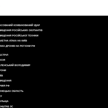
АСОВАНИЙ КОМБІНОВАНИЙ УДАР
НИЩЕННЯ РОСІЙСЬКИХ ОКУПАНТІВ
НИЩЕННЯ РОСІЙСЬКОЇ ТЕХНІКИ
АКЕТНА АТАКА НА КИЇВ
ТАКА ДРОНІВ НА РЕГІОНИ РФ
БСТРІЛ
ОСІЯ
ЕЛЕНСЬКИЙ ВОЛОДИМИР
РОНИ
ИЇВ
НИЩЕННЯ
РМІЯ РФ
ОНЕЦЬКА ОБЛАСТЬ
СУ
ОЛЬЩА
ЕНШТАБ ЗС