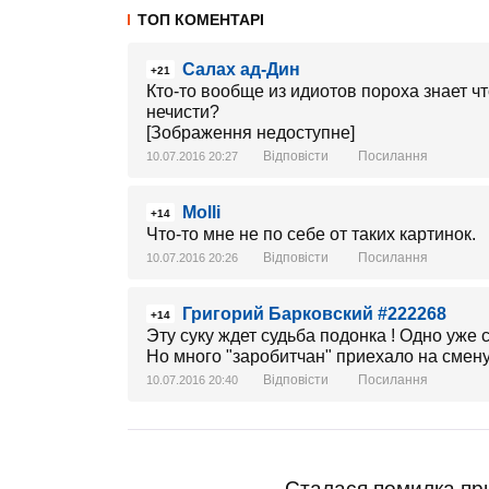
ТОП КОМЕНТАРІ
Салах ад-Дин
+21
Кто-то вообще из идиотов пороха знает ч
нечисти?
[Зображення недоступне]
Відповісти
Посилання
10.07.2016 20:27
Molli
+14
Что-то мне не по себе от таких картинок.
Відповісти
Посилання
10.07.2016 20:26
Григорий Барковский #222268
+14
Эту суку ждет судьба подонка ! Одно уже с
Но много "заробитчан" приехало на смену
Відповісти
Посилання
10.07.2016 20:40
Сталася помилка при