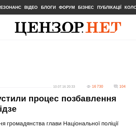
РЕЗОНАНС
ВІДЕО
БЛОГИ
ФОРУМ
БІЗНЕС
ПУБЛІКАЦІЇ
КОЛ
16 730
104
10.07.16 20:33
пустили процес позбавлення
ідзе
ня громадянства глави Національної поліції