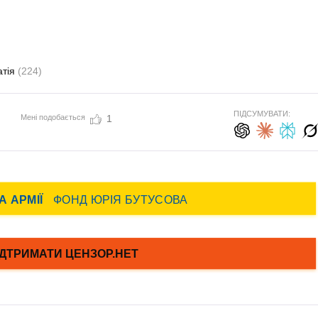
атія
(224)
ПІДСУМУВАТИ:
Мені подобається
1