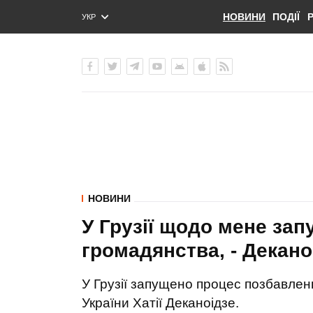
НОВИНИ
ПОДІЇ
УКР
ENG
РУС
НОВИНИ
У Грузії щодо мене за
громадянства, - Декано
У Грузії запущено процес позбавлен
України Хатії Деканоідзе.