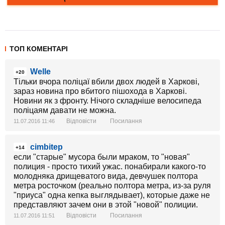
ТОП КОМЕНТАРІ
Welle
+20
Тільки вчора поліцаї вбили двох людей в Харкові,
зараз новина про вбитого пішохода в Харкові.
Новини як з фронту. Нічого складніше велосипеда
поліцаям давати не можна.
Відповісти
Посилання
11.07.2016 11:46
cimbitep
+14
если "старые" мусора были мраком, то "новая"
полиция - просто тихий ужас. понабирали какого-то
молодняка дрищеватого вида, девчушек полтора
метра росточком (реально полтора метра, из-за руля
"приуса" одна кепка выглядывает), которые даже не
представляют зачем они в этой "новой" полиции.
Відповісти
Посилання
11.07.2016 11:51