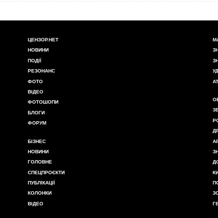
ЦЕНЗОР.НЕТ
М
НОВИНИ
З
ПОДІЇ
З
РЕЗОНАНС
У
ФОТО
А
ВІДЕО
О
ФОТОШОПИ
З
БЛОГИ
Р
ФОРУМ
Д
БІЗНЕС
А
НОВИНИ
З
ГОЛОВНЕ
Д
СПЕЦПРОЄКТИ
К
ПУБЛІКАЦІЇ
П
КОЛОНКИ
З
ВІДЕО
Г