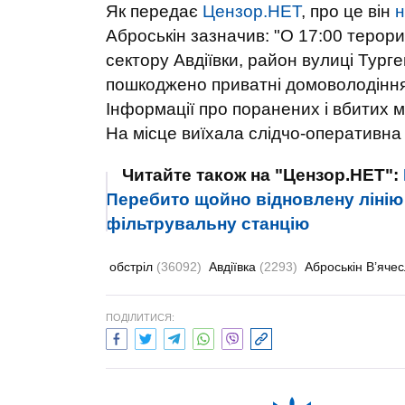
Як передає
Цензор.НЕТ
, про це він
н
Аброськін зазначив: "О 17:00 терор
сектору Авдіївки, район вулиці Турге
пошкоджено приватні домоволодіння.
Інформації про поранених і вбитих 
На місце виїхала слідчо-оперативна г
Читайте також на "Цензор.НЕТ":
Перебито щойно відновлену лінію
фільтрувальну станцію
обстріл
(36092)
Авдіївка
(2293)
Аброськін В’яче
ПОДІЛИТИСЯ: