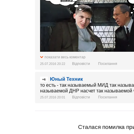
показати весь коментар
Відповісти
Посилання
25.07.2016 20:22
Юный Техник
+6
то есть - так называемый МИД так назыв
называемой ДНР насчет так называемой 
Відповісти
Посилання
25.07.2016 20:01
Сталася помилка при