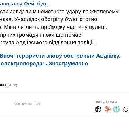
аписав у Фейсбуці
.
исти завдали мінометного удару по житловому
нєва. Унаслідок обстрілу було істотно
 Міни лягли на проїжджу частину вулиці.
мирних громадян поки що немає.
рупа Авдіївського відділення поліції".
Вночі терористи знову обстріляли Авдіївку.
 електропередач. Знеструмлено
слав
(462)
ПІДСУМУВАТИ:
Мені подобається