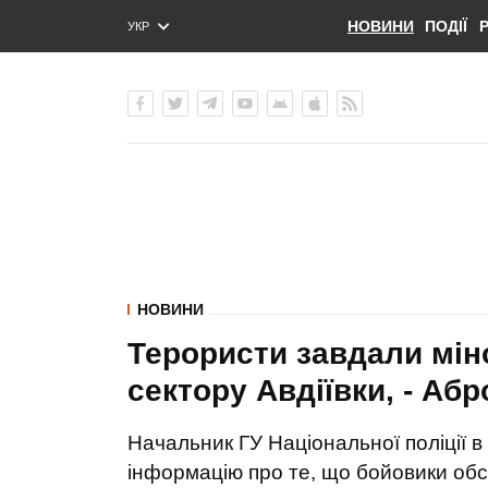
НОВИНИ
ПОДІЇ
УКР
ENG
РУС
НОВИНИ
Терористи завдали мін
сектору Авдіївки, - Абр
Начальник ГУ Національної поліції 
інформацію про те, що бойовики обст