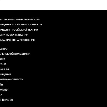
АСОВАНИЙ КОМБІНОВАНИЙ УДАР
НИЩЕННЯ РОСІЙСЬКИХ ОКУПАНТІВ
НИЩЕННЯ РОСІЙСЬКОЇ ТЕХНІКИ
ДАРИ ПО ЛОГІСТИЦІ РФ
ТАКА ДРОНІВ НА РЕГІОНИ РФ
БСТРІЛ
ЕЛЕНСЬКИЙ ВОЛОДИМИР
ОСІЯ
РОНИ
РМІЯ РФ
НИЩЕННЯ
ОНЕЦЬКА ОБЛАСТЬ
ИЇВ
ОЛЬЩА
СУ
ЕНШТАБ ЗС