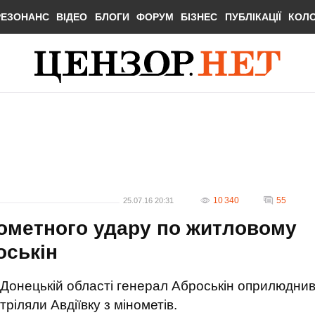
РЕЗОНАНС
ВІДЕО
БЛОГИ
ФОРУМ
БІЗНЕС
ПУБЛІКАЦІЇ
КОЛ
10 340
55
25.07.16 20:31
ометного удару по житловому
оськін
в Донецькій області генерал Аброськін оприлюдни
ріляли Авдіївку з мінометів.