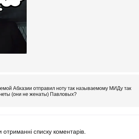
аемой Абхазии отправил ноту так называемому МИДу так
четы (они не женаты) Павловых?
 отриманні списку коментарів.