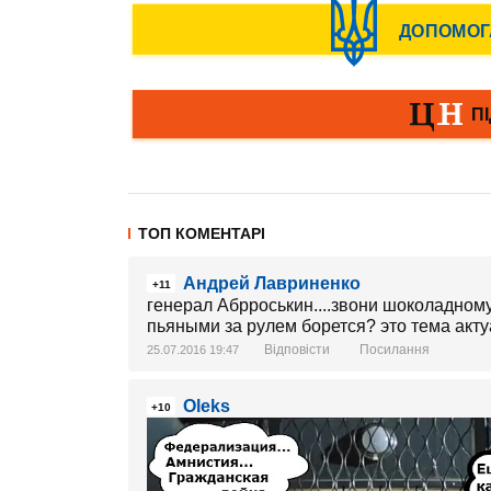
ТОП КОМЕНТАРІ
Андрей Лавриненко
+11
генерал Абрроськин....звони шоколадному 
пьяными за рулем борется? это тема актуал
Відповісти
Посилання
25.07.2016 19:47
Oleks
+10