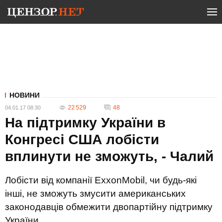
НОВИНИ
22 529
48
04.01.17 08:30
На підтримку України в
Конгресі США лобісти
вплинути не зможуть, - Чалий
Лобісти від компанії ExxonMobil, чи будь-які
інші, не зможуть змусити американських
законодавців обмежити двопартійну підтримку
України.