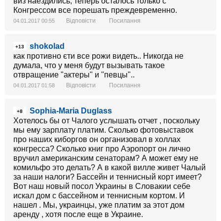
виз наездились, теперь осталось только с
Конгрессом все порешать преждевременно.
Відповісти
Посилання
04.01.2017 00:55
shokolad
+13
как противно єти все рожи видеть.. Никогда не
думала, что у меня будут вызывать такое
отвращение "актеры" и "певцы"..
Відповісти
Посилання
04.01.2017 01:58
Sophia-Maria Duglass
+8
Хотелось бы от Чалого услышать отчет , поскольку
мы ему зарплату платим. Сколько фотовыставок
про наших киборгов он организовал в холлах
конгресса? Сколько книг про Аэропорт он лично
вручил американским сенаторам? А может ему не
комильфо это делать? А в какой вилле живет Чалый
за наши налоги? Бассейн и теннисный корт имеет?
Вот наш новый посол Украины в Словакии себе
искал дом с бассейном и теннисным кортом. И
нашел . Мы, украинцы, уже платим за этот дом
аренду , хотя после еще в Украине.