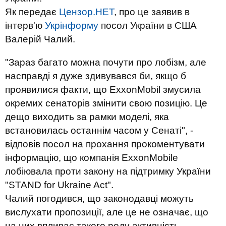
Як передає
Цензор.НЕТ
, про це заявив в
інтерв'ю
Укрінформу
посол України в США
Валерій Чалий.
"Зараз багато можна почути про лобізм, але
насправді я дуже здивувався би, якщо б
проявилися факти, що ExxonMobil змусила
окремих сенаторів змінити свою позицію. Це
дещо виходить за рамки моделі, яка
встановилась останнім часом у Сенаті", -
відповів посол на прохання прокоментувати
інформацію, що компанія ExxonMobile
лобіювала проти закону на підтримку України
"STAND for Ukraine Act".
Чалий погодився, що законодавці можуть
вислухати пропозиції, але це не означає, що
на них впливає такого роду активність.