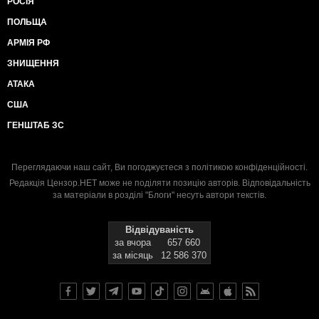
РОСІЯ
ПОЛЬЩА
АРМІЯ РФ
ЗНИЩЕННЯ
АТАКА
США
ГЕНШТАБ ЗС
Переглядаючи наш сайт, Ви погоджуєтеся з
політикою конфіденційності
.
Редакція Цензор.НЕТ може не поділяти позицію авторів. Відповідальність
за матеріали в розділі "Блоги" несуть автори текстів.
Відвідуваність
за вчора
657 660
за місяць
12 586 370