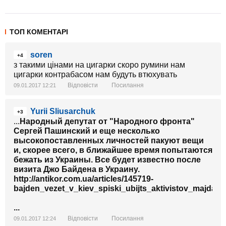
ТОП КОМЕНТАРІ
soren
+4
з такими цінами на цигарки скоро румини нам
цигарки контрабасом нам будуть втюхувать
Відповісти
Посилання
09.01.2017 12:21
Yurii Sliusarchuk
+3
...
Народный депутат от "Народного фронта"
Сергей Пашинский и еще несколько
высокопоставленных личностей пакуют вещи
и, скорее всего, в ближайшее время попытаются
бежать из Украины. Все будет известно после
визита Джо Байдена в Украину.
http://antikor.com.ua/articles/145719-
bajden_vezet_v_kiev_spiski_ubijts_aktivistov_majdana
...
Відповісти
Посилання
09.01.2017 12:24