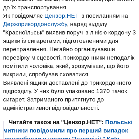
до їх транспортування.
Як повідомляє
Цензор.НЕТ
із посиланням на
Держприкордонслужбу
, наряд відділу
"Красноїльськ" виявив поруч із лінією кордону 3
ящики із сигаретами, підготовленими для
переправлення. Негайно організувавши
перевірку місцевості, прикордонники неподалік
помітили чоловіка, який, зрозумівши, що його
викрили, спробував сховатися.
Виявлені ящики доставлені до прикордонного
підрозділу. У них було упаковано 1370 пачок
сигарет. Затриманого притягнуто до
адміністративної відповідальності.
Читайте також на "Цензор.НЕТ":
Польські
митники повідомили про перший випадок
контрабанди в новому "Інтерсіті+" Київ-