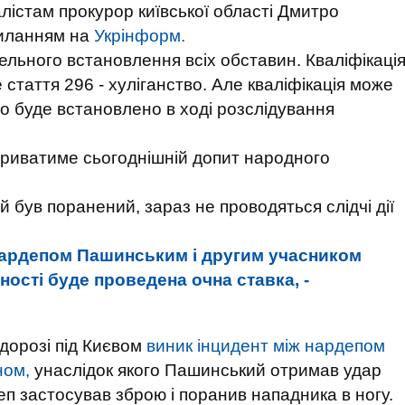
лістам прокурор київської області Дмитро
силанням на
Укрінформ.
тельного встановлення всіх обставин. Кваліфікаці
е стаття 296 - хуліганство. Але кваліфікація може
що буде встановлено в ході розслідування
о триватиме сьогоднішній допит народного
й був поранений, зараз не проводяться слідчі дії
нардепом Пашинським і другим учасником
дності буде проведена очна ставка, -
дорозі під Києвом
виник інцидент між нардепом
ном,
унаслідок якого Пашинський отримав удар
еп застосував зброю і поранив нападника в ногу.