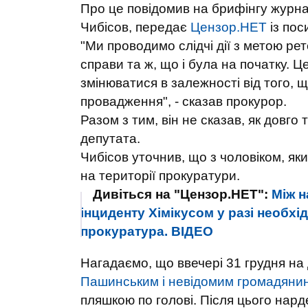
Про це повідомив на брифінгу журна
Чибісов, передає
Цензор.НЕТ
із по
"Ми проводимо слідчі дії з метою ре
справи та ж, що і була на початку. Ц
змінюватися в залежності від того, 
провадження", - сказав прокурор.
Разом з тим, він не сказав, як довг
депутата.
Чибісов уточнив, що з чоловіком, яки
на території прокуратури.
Дивіться на "Цензор.НЕТ":
Між 
інциденту Хімікусом у разі необхі
прокуратура. ВIДЕО
Нагадаємо, що ввечері 31 грудня на 
Пашинським і невідомим громадяни
пляшкою по голові. Після цього нард