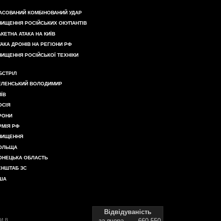
АСОВАНИЙ КОМБІНОВАНИЙ УДАР
НИЩЕННЯ РОСІЙСЬКИХ ОКУПАНТІВ
АКЕТНА АТАКА НА КИЇВ
ТАКА ДРОНІВ НА РЕГІОНИ РФ
НИЩЕННЯ РОСІЙСЬКОЇ ТЕХНІКИ
БСТРІЛ
ЕЛЕНСЬКИЙ ВОЛОДИМИР
ИЇВ
ОСІЯ
РОНИ
РМІЯ РФ
НИЩЕННЯ
ОЛЬЩА
ОНЕЦЬКА ОБЛАСТЬ
ЕНШТАБ ЗС
ША
Відвідуваність
и в
за вчора
660 550