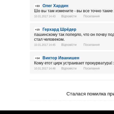
Олег Хардин
+33
Шо вы там измените - вы все точно такие 
Відповісти
Посилання
10.01.2017 14:43
Герхард Шрёдер
+15
пашинскому так поперло, что он почву по
стал человеком.
Відповісти
Посилання
10.01.2017 14:45
Виктор Иванишен
+14
Кому етот цирк устраивает прокурватура! 
Відповісти
Посилання
10.01.2017 14:48
Сталася помилка при