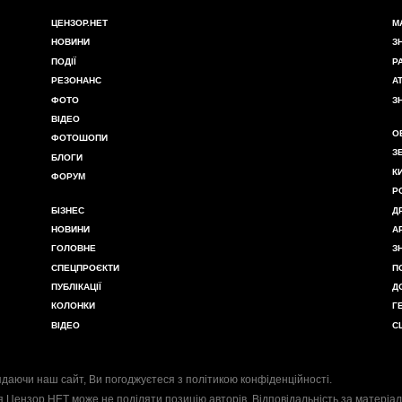
ЦЕНЗОР.НЕТ
М
НОВИНИ
З
ПОДІЇ
Р
РЕЗОНАНС
А
ФОТО
З
ВІДЕО
О
ФОТОШОПИ
З
БЛОГИ
К
ФОРУМ
Р
БІЗНЕС
Д
НОВИНИ
А
ГОЛОВНЕ
З
СПЕЦПРОЄКТИ
П
ПУБЛІКАЦІЇ
Д
КОЛОНКИ
Г
ВІДЕО
С
даючи наш сайт, Ви погоджуєтеся з
політикою конфіденційності
.
я Цензор.НЕТ може не поділяти позицію авторів. Відповідальність за матеріал