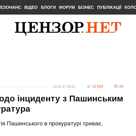
РЕЗОНАНС
ВІДЕО
БЛОГИ
ФОРУМ
БІЗНЕС
ПУБЛІКАЦІЇ
КОЛ
12 063
84
10.01.17 15:21
одо інциденту з Пашинським
уратура
ія Пашинського в прокуратурі триває,