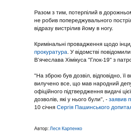
Разом з тим, потерпілий в дорожньо
не робив попереджувального пострілу
відразу вистрілив йому в ногу.
Кримінальні провадження щодо інци
прокуратура
. У відомстві повідоми
В'ячеслава Хімікуса "Глок-19" з пат
"На зброю був дозвіл, відповідно, її
вилучено все, що мав народний депут
офіційного підтвердження видачі цієї
дозволів, які у нього були", -
заявив 
10 січня
Сергія Пашинського допитали
Автор:
Леся Карпенко