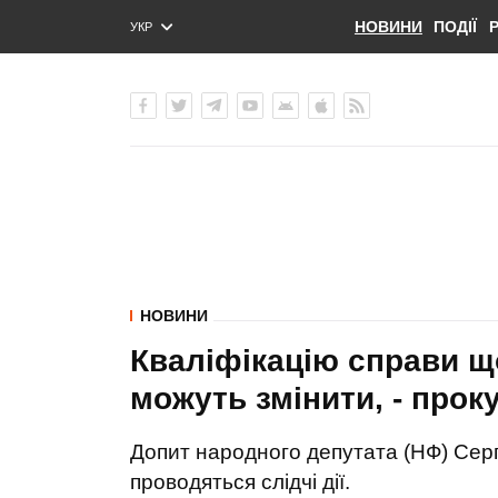
НОВИНИ
ПОДІЇ
УКР
ENG
РУС
НОВИНИ
Кваліфікацію справи щ
можуть змінити, - прок
Допит народного депутата (НФ) Серг
проводяться слідчі дії.