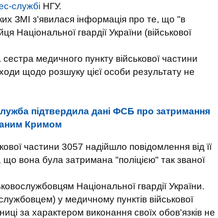
ес-службі
НГУ.
ких ЗМІ з'явилася інформація про те, що "в
я Національної гвардії України (військової
сестра медичного пункту військової частини
аходи щодо розшуку цієї особи результату не
ужба підтвердила дані ФСБ про затримання
ованим Кримом
ової частини 3057 надійшло повідомлення від її
, що вона була затримана "поліцією" так званої
ковослужбовцям Національної гвардії України.
лужбовцем) у медичному пунктів військової
иці за характером виконання своїх обов'язків не