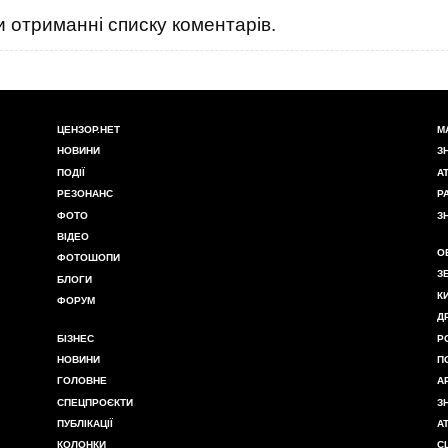
 отриманні списку коментарів.
ЦЕНЗОР.НЕТ
М
НОВИНИ
З
ПОДІЇ
А
РЕЗОНАНС
Р
ФОТО
З
ВІДЕО
О
ФОТОШОПИ
З
БЛОГИ
К
ФОРУМ
Д
БІЗНЕС
Р
НОВИНИ
П
ГОЛОВНЕ
А
СПЕЦПРОЄКТИ
З
ПУБЛІКАЦІЇ
А
КОЛОНКИ
С