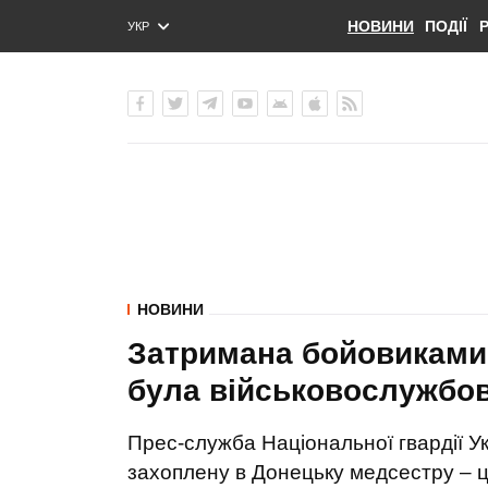
НОВИНИ
ПОДІЇ
УКР
ENG
РУС
НОВИНИ
Затримана бойовиками
була військовослужбов
Прес-служба Національної гвардії 
захоплену в Донецьку медсестру – ц