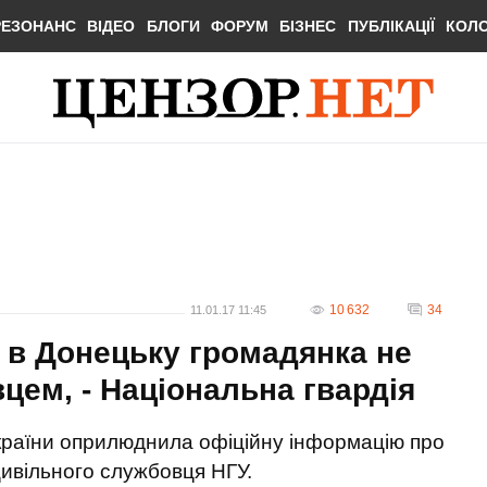
РЕЗОНАНС
ВІДЕО
БЛОГИ
ФОРУМ
БІЗНЕС
ПУБЛІКАЦІЇ
КОЛ
10 632
34
11.01.17 11:45
 в Донецьку громадянка не
цем, - Національна гвардія
України оприлюднила офіційну інформацію про
ивільного службовця НГУ.