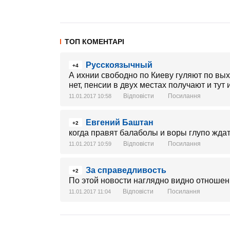
ТОП КОМЕНТАРІ
Русскоязычный
+4
А ихнии свободно по Киеву гуляют по вых
нет, пенсии в двух местах получают и тут 
Відповісти
Посилання
11.01.2017 10:58
Евгений Баштан
+2
когда правят балаболы и воры глупо ждат
Відповісти
Посилання
11.01.2017 10:59
За справедливость
+2
По этой новости наглядно видно отношен
Відповісти
Посилання
11.01.2017 11:04