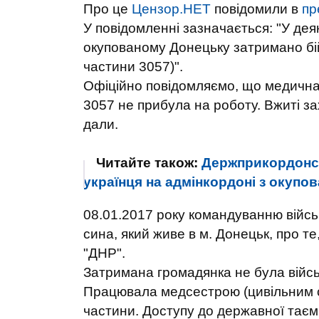
Про це
Цензор.НЕТ
повідомили в
пр
У повідомленні зазначається: "У дея
окупованому Донецьку затримано бійц
частини 3057)".
Офіційно повідомляємо, що медична 
3057 не прибула на роботу. Вжиті з
дали.
Читайте також:
Держприкордонсл
українця на адмінкордоні з окуп
08.01.2017 року командуванню військ
сина, який живе в м. Донецьк, про те
"ДНР".
Затримана громадянка не була війсь
Працювала медсестрою (цивільним с
частини. Доступу до державної таємн