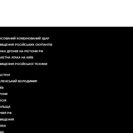
АСОВАНИЙ КОМБІНОВАНИЙ УДАР
НИЩЕННЯ РОСІЙСЬКИХ ОКУПАНТІВ
ТАКА ДРОНІВ НА РЕГІОНИ РФ
АКЕТНА АТАКА НА КИЇВ
НИЩЕННЯ РОСІЙСЬКОЇ ТЕХНІКИ
БСТРІЛ
ЕЛЕНСЬКИЙ ВОЛОДИМИР
ИЇВ
РОНИ
ОСІЯ
ОЛЬЩА
РМІЯ РФ
НИЩЕННЯ
ТАКА
ША