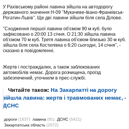
У Рахівському районі лавина зійшла на автодорогу
державного значення Н-09 "Мукачеве-Івано-Франківськ-
Рогатин-Львів". Ще дві лавини зійшли біля села Ділове.
"Сходження першої лавини об'ємом 90 м куб. було
зафіксовано о 20:00 13 січня. О 21:30 зійшла лавина
об'ємом 70 м куб. Третя лавина об'ємом близько 30 м куб.
зійшла біля села Костилівка о 6:20 сьогодні, 14 січня", -
сказано в повідомленні.
Жертв і постраждалих, а також заблокованих
автомобілів немає. Дорога розчищена, проїзд
забезпечений, уточнили в прес-службі.
Читайте також:
На Закарпатті на дорогу
зійшла лавина: жертв і травмованих немає, -
ДСНС
дороги
(1637)
лавина
(81)
ДСНС
(5421)
Закарпатська область
(2072)