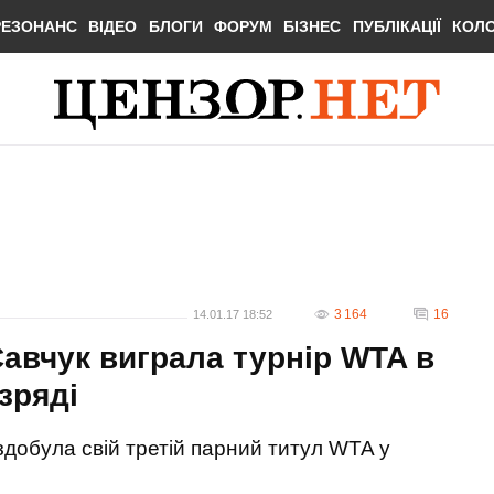
РЕЗОНАНС
ВІДЕО
БЛОГИ
ФОРУМ
БІЗНЕС
ПУБЛІКАЦІЇ
КОЛ
3 164
16
14.01.17 18:52
Савчук виграла турнір WTA в
зряді
здобула свій третій парний титул WTA у