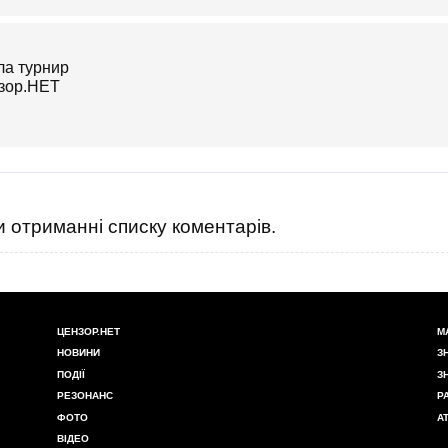
 отриманні списку коментарів.
ЦЕНЗОР.НЕТ
М
НОВИНИ
З
ПОДІЇ
З
РЕЗОНАНС
Р
ФОТО
А
ВІДЕО