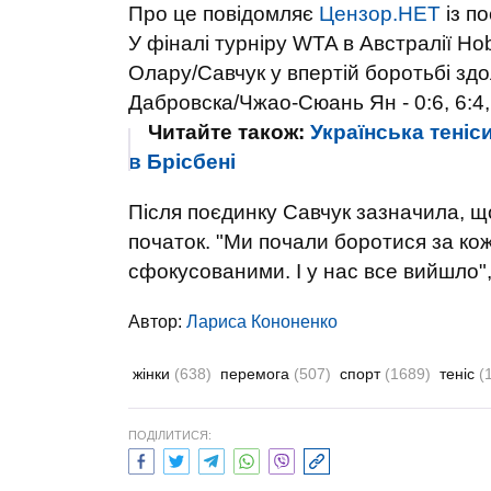
Про це повідомляє
Цензор.НЕТ
із п
У фіналі турніру WTA в Австралії Hob
Олару/Савчук у впертій боротьбі зд
Дабровска/Чжао-Сюань Ян - 0:6, 6:4,
Читайте також:
Українська теніс
в Брісбені
Після поєдинку Савчук зазначила,
що
початок
. "Ми почали боротися за ко
сфокусованими. І у нас все вийшло", 
Автор:
Лариса Кононенко
жінки
(638)
перемога
(507)
спорт
(1689)
теніс
(
ПОДІЛИТИСЯ: