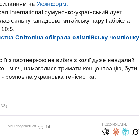
осиланням на
Укрінформ.
art International румунсько-український дует
олав сильну канадсько-китайську пару Габріела
 10:5.
истка Світоліна обіграла олімпійську чемпіонк
 її з партнеркою не вибив з колії дуже невдалий
жен м'яч, намагалися тримати концентрацію, бути
- розповіла українська тенісистка.
133)
ПІДСУМУВАТИ:
Мені подобається
14