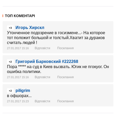
ТОП КОМЕНТАРІ
Игорь Хирскл
+3
Утонченное подозрение в госизмене...- На которое
тот положит большой и толстый.Хватит за дураков
считать людей !
Відповісти
Посилання
27.01.2017 15:16
Григорий Барковский #222268
+2
Пора ***** на суд в Киев вызвать. Югик не пгокуог. Он
ошибка политики.
Відповісти
Посилання
27.01.2017 15:16
piligrim
+2
в офшорах...
Відповісти
Посилання
27.01.2017 15:23