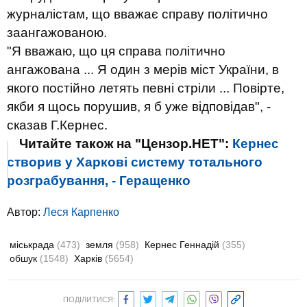
журналістам, що вважає справу політично
заангажованою.
"Я вважаю, що ця справа політично
ангажована ... Я один з мерів міст України, в
якого постійно летять певні стріли ... Повірте,
якби я щось порушив, я б уже відповідав", -
сказав Г.Кернес.
Читайте також на "Цензор.НЕТ":
Кернес
створив у Харкові систему тотального
розграбування, - Геращенко
Автор:
Леся Карпенко
міськрада
(473)
земля
(958)
Кернес Геннадій
(355)
обшук
(1548)
Харків
(5654)
ПОДІЛИТИСЯ: