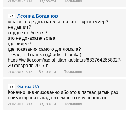
Відповісти
Посилання
21.02.2017 13:16
Леонид Богданов
+5
кстати, а где доказательства, что Чуркин умер?
не дышит?
сердце не бьется?
это не доказательства.
где видео?
где показания самого дипломата?
- зРадіст Тітаніка (@radist_titanika)
https://twitter.com/radist_titanika/status/833764265802788
20 февраля 2017 г.
Відповісти
Посилання
21.02.2017 13:12
Garsia UA
+5
Конечно цивилизованно,ибо это в пятнадцатый раз
поимитировать надо и немного гепу пощипать
Відповісти
Посилання
21.02.2017 13:13