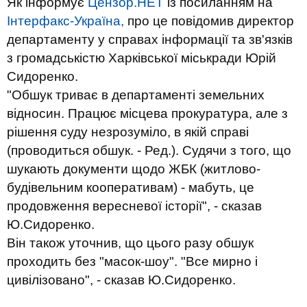
Як інформує
Цензор.НЕТ
із посиланням на
Інтерфакс-Україна,
про це повідомив директор
департаменту у справах інформації та зв'язків
з громадськістю Харківської міськради Юрій
Сидоренко.
"Обшук триває в департаменті земельних
відносин. Працює місцева прокуратура, але з
рішення суду незрозуміло, в якій справі
(проводиться обшук. - Ред.). Судячи з того, що
шукають документи щодо ЖБК (житлово-
будівельним кооперативам) - мабуть, це
продовження вересневої історії", - сказав
Ю.Сидоренко.
Він також уточнив, що цього разу обшук
проходить без "масок-шоу". "Все мирно і
цивілізовано", - сказав Ю.Сидоренко.