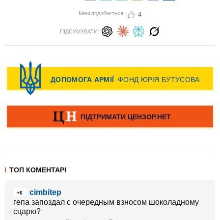
Мені подобається
4
ПІДСУМУВАТИ:
ТОП КОМЕНТАРІ
cimbitep
+6
гепа запоздал с очередным взносом шоколадному
сцарю?