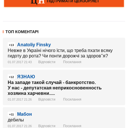
ТОП КОМЕНТАРІ
Anatoliy Finsky
+13
Невже в Україні нічого їсти, що треба пхати всяку
гидоту до рота? Чи понти дорожчі за здоров"я?
Відповісти
Посилання
01.07.2017 21:43
ЯЗНАЮ
+12
На западе такой случай - банкротство.
У нас - депутатская неприкосновенность
хозяина харчевни.....
Відповісти
Посилання
01.07.2017 21:26
Мабон
+11
дебилы
Відповісти
Посилання
01.07.2017 21:26