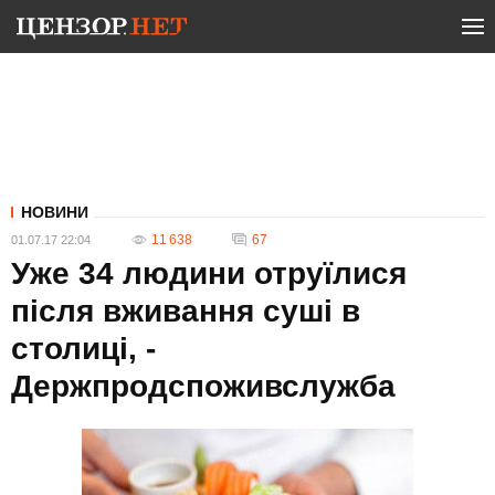
НОВИНИ
11 638
67
01.07.17 22:04
Уже 34 людини отруїлися
після вживання суші в
столиці, -
Держпродспоживслужба