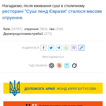
Нагадаємо, після вживання суші в столичному
ресторані "Суші ленд Євразія" сталося масове
отруєння.
Київ
(16787)
отруєння
(963)
їжа
(338)
Держпродспоживслужба1
(272)
ПОДІЛИТИСЯ:
Мені подобається
ПІДСУМУВАТИ: