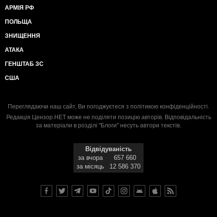
АРМІЯ РФ
ПОЛЬЩА
ЗНИЩЕННЯ
АТАКА
ГЕНШТАБ ЗС
США
Переглядаючи наш сайт, Ви погоджуєтеся з
політикою конфіденційності
.
Редакція Цензор.НЕТ може не поділяти позицію авторів. Відповідальність
за матеріали в розділі "Блоги" несуть автори текстів.
Відвідуваність
за вчора
657 660
за місяць
12 586 370