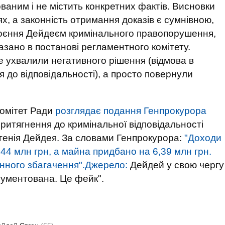
аним і не містить конкретних фактів. Висновки
х, а законність отримання доказів є сумнівною,
оєння Дейдеєм кримінального правопорушення,
сказано в постанові регламентного комітету.
 ухвалили негативного рішення (відмова в
 до відповідальності), а просто повернули
омітет Ради
розглядає подання Генпрокурора
ритягнення до кримінальної відповідальності
генія Дейдея. За словами Генпрокурора:
"Доходи
44 млн грн, а майна придбано на 6,39 млн грн.
онного збагачення".Джерело:
Дейдей у свою чергу
гументована. Це фейк".