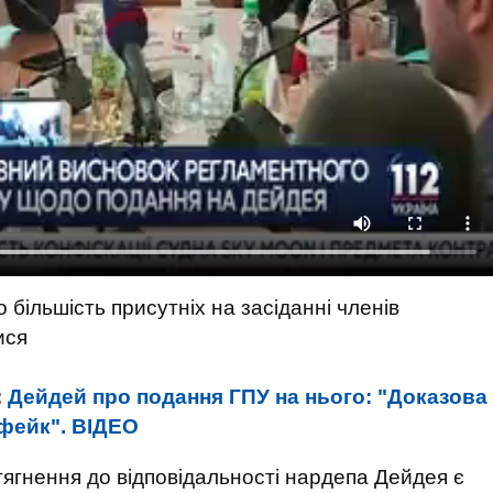
 більшість присутніх на засіданні членів
ися
:
Дейдей про подання ГПУ на нього: "Доказова
 фейк". ВIДЕО
тягнення до відповідальності нардепа Дейдея є