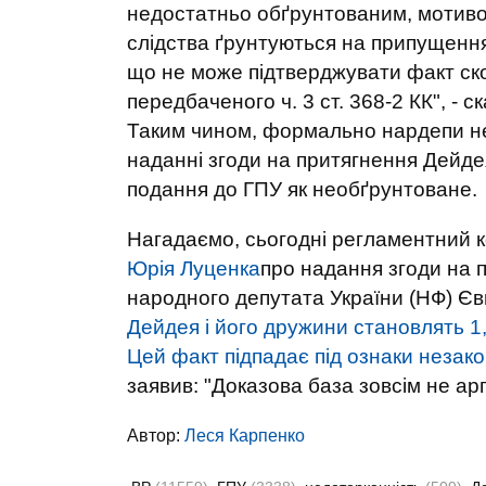
недостатньо обґрунтованим, мотивов
слідства ґрунтуються на припущення
що не може підтверджувати факт ск
передбаченого ч. 3 ст. 368-2 КК", - 
Таким чином, формально нардепи не
наданні згоди на притягнення Дейдея
подання до ГПУ як необґрунтоване.
Нагадаємо, сьогодні регламентний к
Юрія Луценка
про надання згоди на п
народного депутата України (НФ) Єв
Дейдея і його дружини становлять 1,
Цей факт підпадає під ознаки незак
заявив: "Доказова база зовсім не ар
Автор:
Леся Карпенко