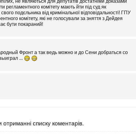
рпілих, не являються для депутатів достатніми доказами
ати регламентного комітету мають йти під суд як
 свого подєльника від кримінальної відповідальності! ГПУ
нтного комітету, які не голосували за зняття з Дейдея
має бути покараний!
ародный Фронт а так ведь можно и до Сени добраться со
ыиграл ...
 отриманні списку коментарів.