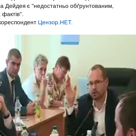
на Дейдея є "недостатньо обґрунтованим,
 фактів".
 кореспондент
Цензор.НЕТ.