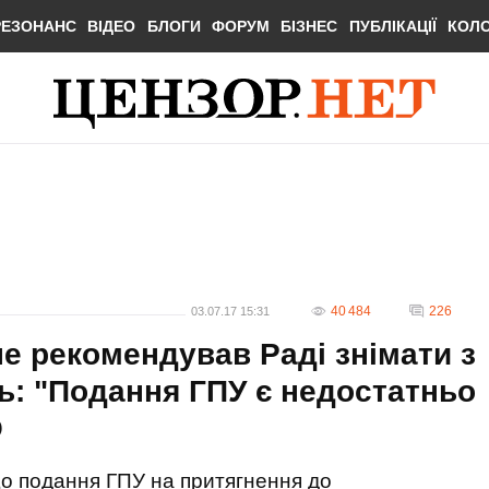
РЕЗОНАНС
ВІДЕО
БЛОГИ
ФОРУМ
БІЗНЕС
ПУБЛІКАЦІЇ
КОЛ
40 484
226
03.07.17 15:31
е рекомендував Раді знімати з
ь: "Подання ГПУ є недостатньо
О
що подання ГПУ на притягнення до