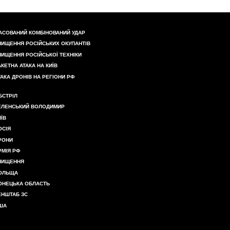
АСОВАНИЙ КОМБІНОВАНИЙ УДАР
НИЩЕННЯ РОСІЙСЬКИХ ОКУПАНТІВ
НИЩЕННЯ РОСІЙСЬКОЇ ТЕХНІКИ
АКЕТНА АТАКА НА КИЇВ
ТАКА ДРОНІВ НА РЕГІОНИ РФ
БСТРІЛ
ЕЛЕНСЬКИЙ ВОЛОДИМИР
ИЇВ
ОСІЯ
РОНИ
РМІЯ РФ
НИЩЕННЯ
ОЛЬЩА
ОНЕЦЬКА ОБЛАСТЬ
ЕНШТАБ ЗС
ША