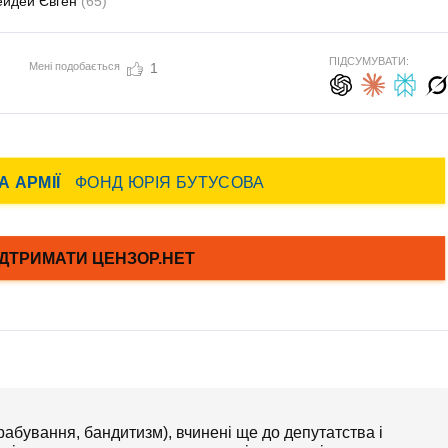
ейдей Євген
(65)
ПІДСУМУВАТИ:
Мені подобається
1
абування, бандитизм), вчинені ще до депутатства і