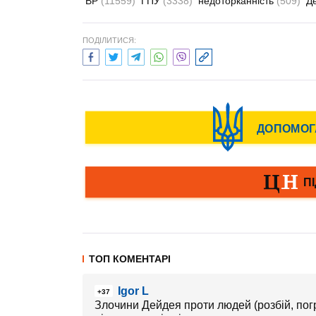
ВР
(11559)
ГПУ
(3338)
недоторканність
(509)
Д
ПОДІЛИТИСЯ:
ТОП КОМЕНТАРІ
Igor L
+37
Злочини Дейдея проти людей (розбій, погр