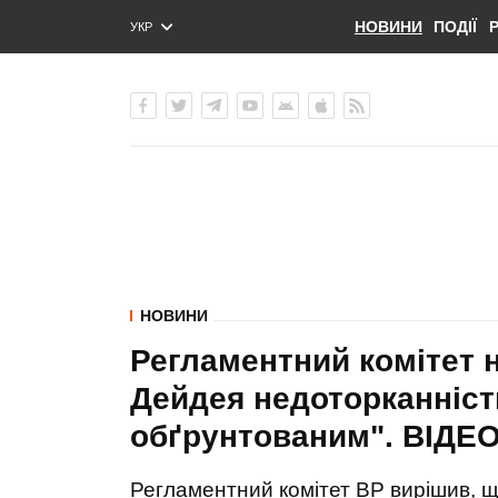
НОВИНИ
ПОДІЇ
УКР
ENG
РУС
НОВИНИ
Регламентний комітет н
Дейдея недоторканніст
обґрунтованим". ВIДЕ
Регламентний комітет ВР вирішив, 