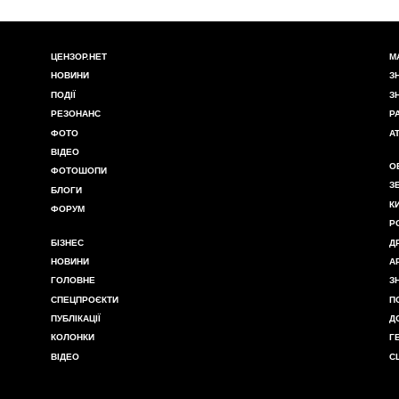
ЦЕНЗОР.НЕТ
М
НОВИНИ
З
ПОДІЇ
З
РЕЗОНАНС
Р
ФОТО
А
ВІДЕО
О
ФОТОШОПИ
З
БЛОГИ
К
ФОРУМ
Р
БІЗНЕС
Д
НОВИНИ
А
ГОЛОВНЕ
З
СПЕЦПРОЄКТИ
П
ПУБЛІКАЦІЇ
Д
КОЛОНКИ
Г
ВІДЕО
С