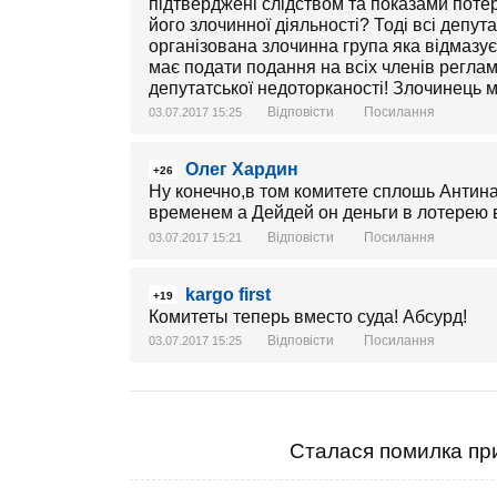
підтверджені слідством та показами поте
його злочинної діяльності? Тоді всі депут
організована злочинна група яка відмазує
має подати подання на всіх членів регламе
депутатської недоторканості! Злочинець 
Відповісти
Посилання
03.07.2017 15:25
Олег Хардин
+26
Ну конечно,в том комитете сплошь Антин
временем а Дейдей он деньги в лотерею в
Відповісти
Посилання
03.07.2017 15:21
kargo first
+19
Комитеты теперь вместо суда! Абсурд!
Відповісти
Посилання
03.07.2017 15:25
Сталася помилка при