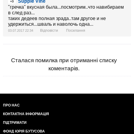
Supple Vine
+3
"гречка" вкусная была...посмотрим..что навибираем
в след раз...
таких дедеев полная зрада..там другое и не
удержиться...шваль и наволочь одна...
Відповісти
Посилання
03.07.2017 22:34
Сталася помилка при отриманні списку
коментарів.
ПРО НАС
КОНТАКТНА ІНФОРМАЦІЯ
ПІДТРИМАТИ
ФОНД ЮРІЯ БУТУСОВА