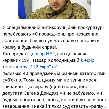
У спеціалізованій антикорупційній прокуратурі
перебувають 40 проваджень про незаконне
збагачення. І лише суд має право поставити
крапку в будь-якій справі.
Як передає
Цензор.НЕТ
,
про це заявив
керівник САП Назар Холодницький
в ефірі
телеканалу "112 Україна"
.
"Близько 40 проваджень із різними категоріями
суб'єктів. Тому на цьому ми не зупинимося,
звичайно. Цю справу (щодо народного
депутата Євгена Дейдея) ми не забудемо, ми
будемо робити все, щоб довести її до логічного
завершення. І нехай тільки суд ставить крапку .