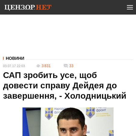
НОВИНИ
3 831
33
03.07.17 22:03
САП зробить усе, щоб
довести справу Дейдея до
завершення, - Холодницький