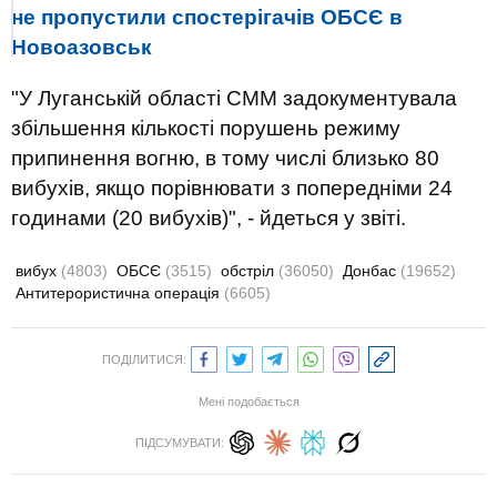
не пропустили спостерігачів ОБСЄ в
Новоазовськ
"У Луганській області СММ задокументувала
збільшення кількості порушень режиму
припинення вогню, в тому числі близько 80
вибухів, якщо порівнювати з попередніми 24
годинами (20 вибухів)", - йдеться у звіті.
вибух
(4803)
ОБСЄ
(3515)
обстріл
(36050)
Донбас
(19652)
Антитерористична операція
(6605)
ПОДІЛИТИСЯ:
Мені подобається
ПІДСУМУВАТИ: