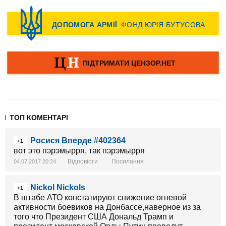
ТОП КОМЕНТАРІ
Росися Вперде #402364
+1
вот это пэрэмырря, так пэрэмырря
Відповісти
Посилання
04.07.2017 20:24
Nickol Nickols
+1
В штабе АТО констатируют снижение огневой
активности боевиков на Донбассе,наверное из за
того что Президент США Дональд Трамп и