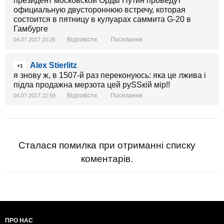
президент московской Орды Путин проведут
официальную двустороннюю встречу, которая
состоится в пятницу в кулуарах саммита G-20 в
Гамбурге
Відповісти
Посилання
04.07.2017 20:26
Alex Stierlitz
+1
я знову ж, в 1507-й раз переконуюсь: яка це лжива і
підла продажна мерзота цей руSSкій мір!!
Відповісти
Посилання
04.07.2017 22:59
Сталася помилка при отриманні списку
коментарів.
ПРО НАС