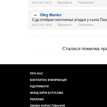
Відповісти
Посилання
05.07.2017 15:57
Oleg Manko
+4
Суд отобрал охотничьи угодья у сына Пш
Відповісти
Посилання
05.07.2017 16:02
Сталася помилка при
ПРО НАС
КОНТАКТНА ІНФОРМАЦІЯ
ПІДТРИМАТИ
ФОНД ЮРІЯ БУТУСОВА
РЕКЛАМА
УМОВИ КОРИСТУВАННЯ