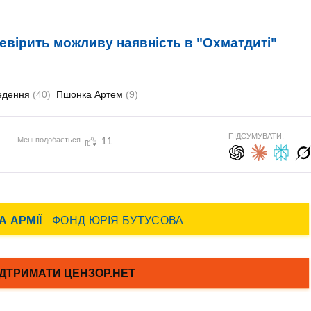
евірить можливу наявність в "Охматдиті"
ведення
(40)
Пшонка Артем
(9)
ПІДСУМУВАТИ:
Мені подобається
11