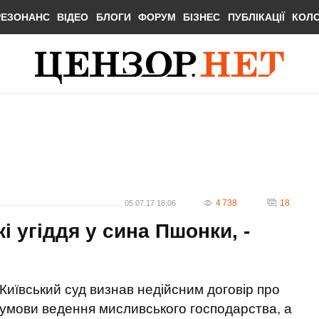
РЕЗОНАНС
ВІДЕО
БЛОГИ
ФОРУМ
БІЗНЕС
ПУБЛІКАЦІЇ
КОЛ
4 738
18
05.07.17 16:06
і угіддя у сина Пшонки, -
Київський суд визнав недійсним договір про
умови ведення мисливського господарства, а