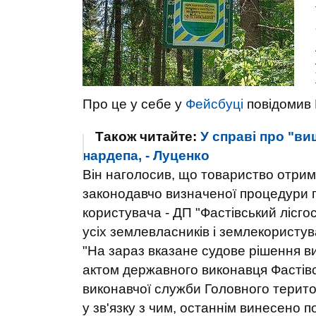
Про це у себе у
Фейсбуці
повідомив 
Також читайте:
У справі про "в
нардепа, - Луценко
Він наголосив, що товариство отрим
законодавчо визначеної процедури 
користувача - ДП "Фастівський лісгос
усіх землевласників і землекористува
"На зараз вказане судове рішення в
актом державного виконавця Фастівс
виконавчої служби Головного територ
у зв'язку з чим, останнім винесено 