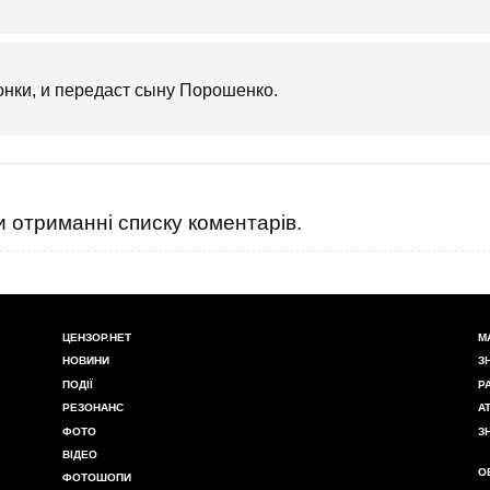
онки, и передаст сыну Порошенко.
 отриманні списку коментарів.
ЦЕНЗОР.НЕТ
М
НОВИНИ
З
ПОДІЇ
Р
РЕЗОНАНС
А
ФОТО
З
ВІДЕО
О
ФОТОШОПИ