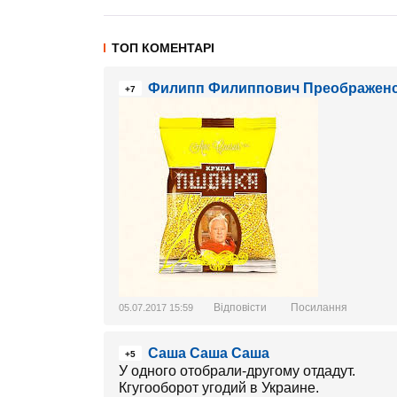
ТОП КОМЕНТАРІ
Филипп Филиппович Преображен
+7
Відповісти
Посилання
05.07.2017 15:59
Саша Саша Саша
+5
У одного отобрали-другому отдадут.
Кгугооборот угодий в Украине.