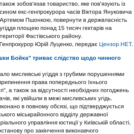
також зобов'язав товариство, яке пов'язують із
сином екс-генпрокурора часів Віктора Януковича
Артемом Пшонкою, повернути в держвласність
угіддя площею понад 15 тисяч гектарів на
території Фастівського району.
Генпрокурор Юрій Луценко, передає
Цензор.НЕТ
.
ишки Бойка" триває слідство щодо чинного
ало мисливські угіддя з грубими порушеннями
припинення права попереднього їхнього
п", а також за відсутності необхідних погоджень
чів, які увійшли в межі мисливських угідь.
иконано в повному обсязі, що підтверджується
ького міськрайонного відділу державної
іального управління юстиції у Київській області,
постанову про закінчення виконавчого