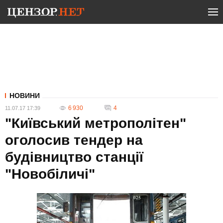
НОВИНИ
6 930
4
11.07.17 17:39
"Київський метрополітен"
оголосив тендер на
будівництво станції
"Новобіличі"